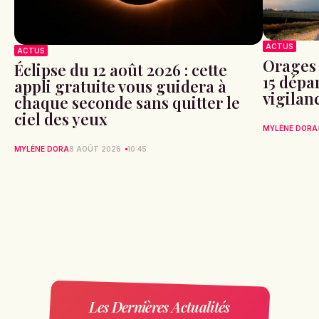
ACTUS
ACTUS
Orages 
Éclipse du 12 août 2026 : cette
15 dépa
appli gratuite vous guidera à
vigilan
chaque seconde sans quitter le
ciel des yeux
MYLÈNE DORA
MYLÈNE DORA
8 AOÛT 2026
10:45
Les Dernières Actualités