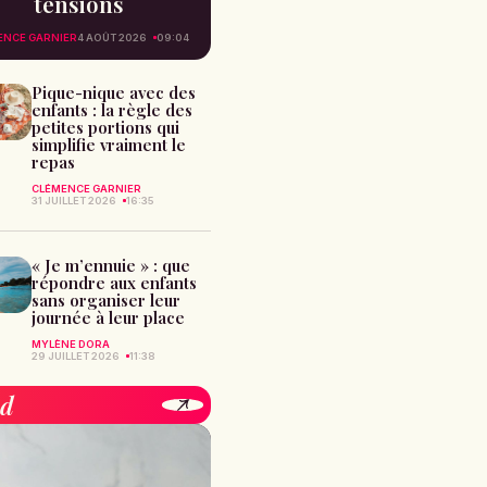
tensions
ENCE GARNIER
4 AOÛT 2026
09:04
Pique-nique avec des
enfants : la règle des
petites portions qui
simplifie vraiment le
repas
CLÉMENCE GARNIER
31 JUILLET 2026
16:35
« Je m’ennuie » : que
répondre aux enfants
sans organiser leur
journée à leur place
MYLÈNE DORA
29 JUILLET 2026
11:38
od