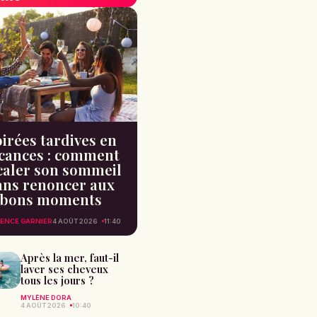
irées tardives en
cances : comment
caler son sommeil
ans renoncer aux
bons moments
ENCE GARNIER
4 AOÛT 2026
11:40
Après la mer, faut-il
laver ses cheveux
tous les jours ?
MYLÈNE DORA
4 AOÛT 2026
10:40