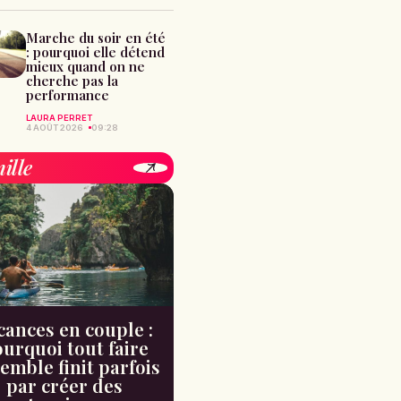
Marche du soir en été
: pourquoi elle détend
mieux quand on ne
cherche pas la
performance
LAURA PERRET
4 AOÛT 2026
09:28
ille
cances en couple :
urquoi tout faire
emble finit parfois
par créer des