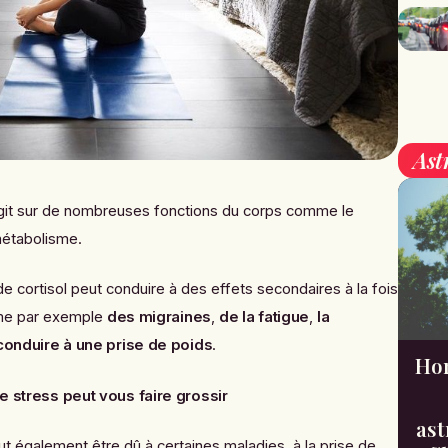
Ast
agit sur de nombreuses fonctions du corps comme le
métabolisme.
e cortisol peut conduire à des effets secondaires à la fois
me par exemple
des migraines
,
de la fatigue
,
la
conduire à une prise de poids
.
Hor
le stress peut vous faire grossir
ast
ut également être dû à certaines maladies, à la prise de