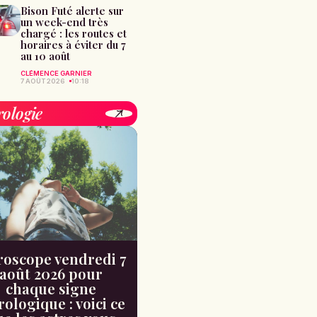
Bison Futé alerte sur
un week-end très
chargé : les routes et
horaires à éviter du 7
au 10 août
CLÉMENCE GARNIER
7 AOÛT 2026
10:18
rologie
oscope vendredi 7
août 2026 pour
chaque signe
rologique : voici ce