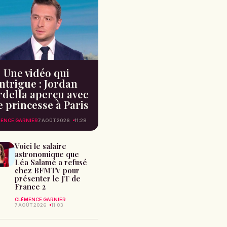
Une vidéo qui
intrigue : Jordan
rdella aperçu avec
 princesse à Paris
ENCE GARNIER
7 AOÛT 2026
11:28
Voici le salaire
astronomique que
Léa Salamé a refusé
chez BFMTV pour
présenter le JT de
France 2
CLÉMENCE GARNIER
7 AOÛT 2026
11:03