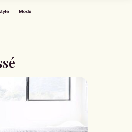
style
Mode
ssé