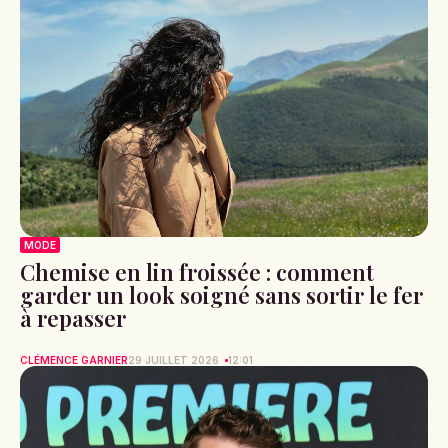
MODE
Chemise en lin froissée : comment
garder un look soigné sans sortir le fer
à repasser
CLÉMENCE GARNIER
29 JUILLET 2026
12:01