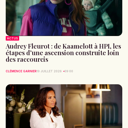
ACTUS
Audrey Fleurot : de Kaamelott à HPI, les
étapes d’une ascension construite loin
des raccourcis
CLÉMENCE GARNIER
19 JUILLET 2026
09:00