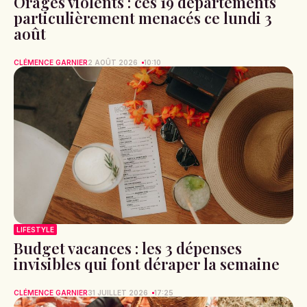
Orages violents : ces 19 départements
particulièrement menacés ce lundi 3
août
CLÉMENCE GARNIER
2 AOÛT 2026
10:10
LIFESTYLE
Budget vacances : les 3 dépenses
invisibles qui font déraper la semaine
CLÉMENCE GARNIER
31 JUILLET 2026
17:25