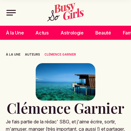
À la Une
Actus
Astrologie
Beauté
Fam
À LA UNE
AUTEURS
CLÉMENCE GARNIER
Clémence Garnier
Je fais partie de la rédac' SBG, et j'aime écrire, sortir,
m'amuser, manger (très important, ça aussi !) et partager.