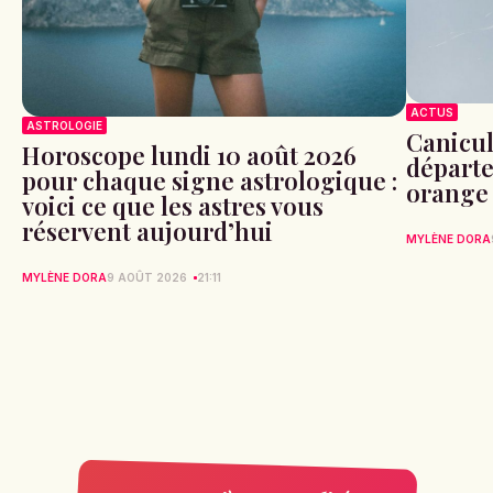
ACTUS
ASTROLOGIE
Canicule
Horoscope lundi 10 août 2026
départe
pour chaque signe astrologique :
orange 
voici ce que les astres vous
réservent aujourd’hui
MYLÈNE DORA
MYLÈNE DORA
9 AOÛT 2026
21:11