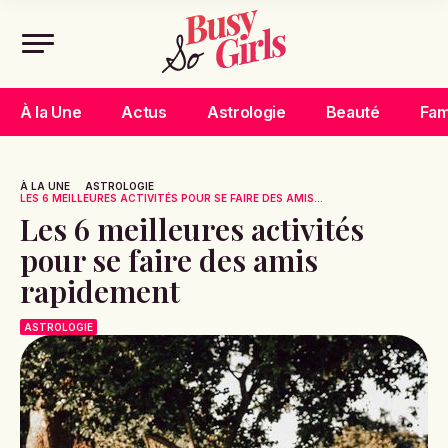
À la Une
Actus
Astrologie
Beauté
Fam
À LA UNE
ASTROLOGIE
LES 6 MEILLEURES ACTIVITÉS POUR SE FAIRE DES AMIS...
Les 6 meilleures activités
pour se faire des amis
rapidement
ASTROLOGIE