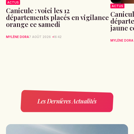
ACTUS
ACTUS
Canicule : voici les 12
Canicule
départements placés en vigilance
départe
orange ce samedi
jaune c
MYLÈNE DORA
7 AOÛT 2026
16:42
MYLÈNE DORA
Les Dernières Actualités