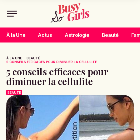
À la Une
Actus
Astrologie
Beauté
Fam
À LA UNE
BEAUTÉ
5 CONSEILS EFFICACES POUR DIMINUER LA CELLULITE
5 conseils efficaces pour
diminuer la cellulite
BEAUTÉ