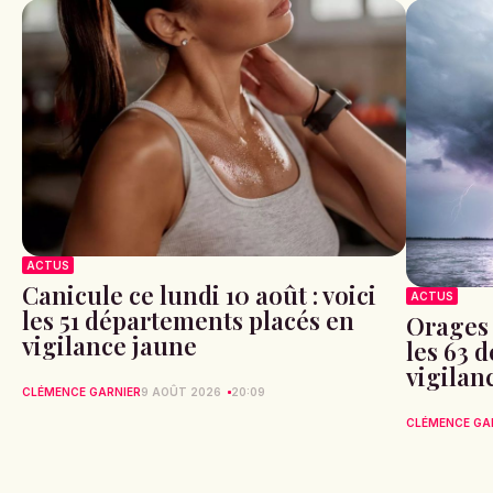
ACTUS
Canicule ce lundi 10 août : voici
ACTUS
les 51 départements placés en
Orages 
vigilance jaune
les 63 
vigilan
CLÉMENCE GARNIER
9 AOÛT 2026
20:09
CLÉMENCE GA