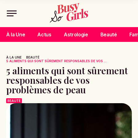
À la Une
Actus
Astrologie
Beauté
Fam
À LA UNE
BEAUTÉ
5 ALIMENTS QUI SONT SÛREMENT RESPONSABLES DE VOS ...
5 aliments qui sont sûrement
responsables de vos
problèmes de peau
BEAUTÉ