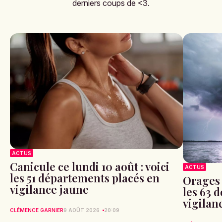
derniers coups de <3.
ACTUS
Canicule ce lundi 10 août : voici
ACTUS
les 51 départements placés en
Orages 
vigilance jaune
les 63 
vigilan
CLÉMENCE GARNIER
9 AOÛT 2026
20:09