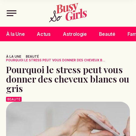
À la Une
Actus
Astrologie
Beauté
Fam
À LA UNE
BEAUTÉ
POURQUOI LE STRESS PEUT VOUS DONNER DES CHEVEUX B...
Pourquoi le stress peut vous
donner des cheveux blancs ou
gris
BEAUTÉ