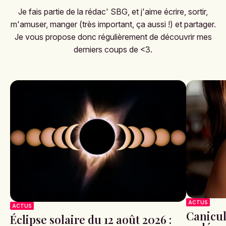
Je fais partie de la rédac' SBG, et j'aime écrire, sortir,
m'amuser, manger (très important, ça aussi !) et partager.
Je vous propose donc régulièrement de découvrir mes
derniers coups de <3.
ACTUS
ACTUS
Canicule
Éclipse solaire du 12 août 2026 :