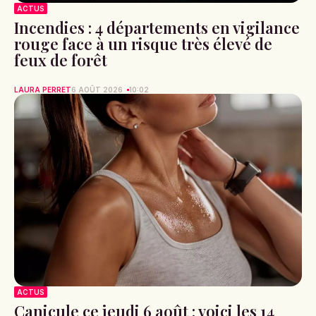
ACTUS
Incendies : 4 départements en vigilance
rouge face à un risque très élevé de
feux de forêt
LAURA PERRET
6 AOÛT 2026
10:02
ACTUS
Canicule ce jeudi 6 août : voici les 14