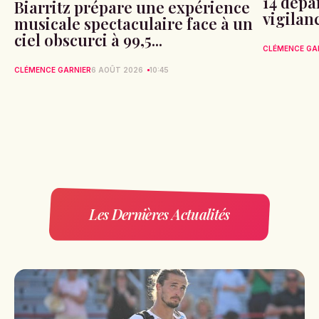
14 dépa
Biarritz prépare une expérience
vigilan
musicale spectaculaire face à un
ciel obscurci à 99,5...
CLÉMENCE GA
CLÉMENCE GARNIER
6 AOÛT 2026
10:45
Les Dernières Actualités