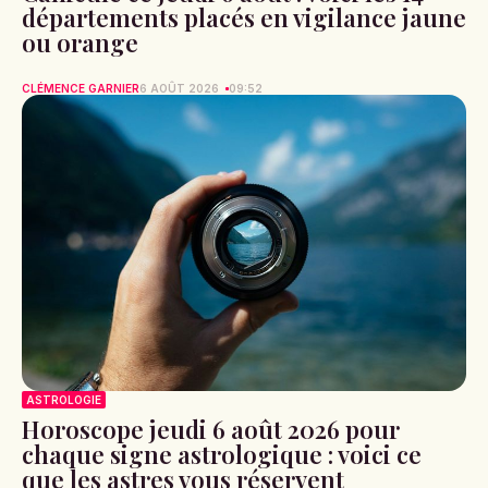
départements placés en vigilance jaune
ou orange
CLÉMENCE GARNIER
6 AOÛT 2026
09:52
ASTROLOGIE
Horoscope jeudi 6 août 2026 pour
chaque signe astrologique : voici ce
que les astres vous réservent