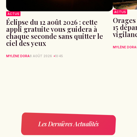
ACTUS
ACTUS
Orages 
Éclipse du 12 août 2026 : cette
15 dépa
appli gratuite vous guidera à
vigilan
chaque seconde sans quitter le
ciel des yeux
MYLÈNE DORA
MYLÈNE DORA
8 AOÛT 2026
10:45
Les Dernières Actualités