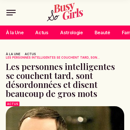
À la Une
Actus
Astrologie
Beauté
Fam
À LA UNE
ACTUS
LES PERSONNES INTELLIGENTES SE COUCHENT TARD, SON...
Les personnes intelligentes
se couchent tard, sont
désordonnées et disent
beaucoup de gros mots
ACTUS