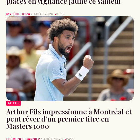
placés en vigilance jaune ce samedi
MYLÈNE DORA
7 AOÛT 2026
16:38
ACTUS
Arthur Fils impressionne à Montréal et
peut rêver d’un premier titre en
Masters 1000
CLÉMENCE GARNIER
7 AOÛT 2026
15:55