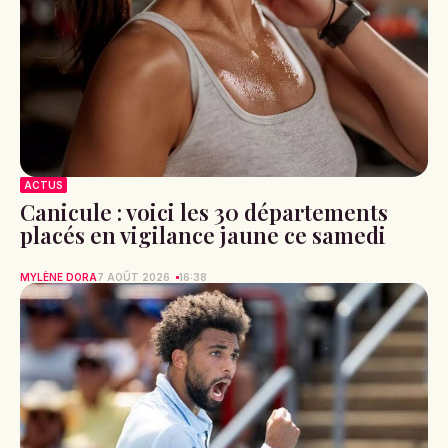
ACTUS
Canicule : voici les 30 départements
placés en vigilance jaune ce samedi
MYLÈNE DORA
7 AOÛT 2026
16:38