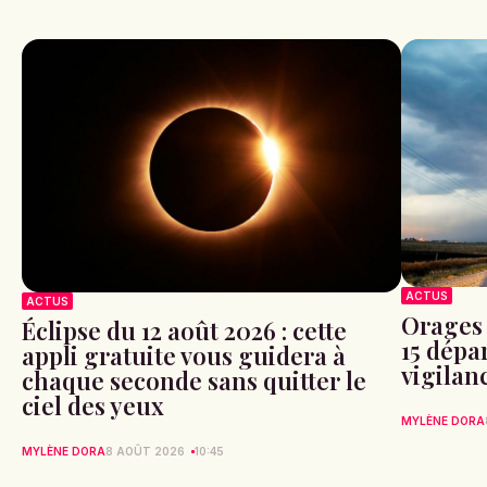
ACTUS
ACTUS
Orages 
Éclipse du 12 août 2026 : cette
15 dépa
appli gratuite vous guidera à
vigilan
chaque seconde sans quitter le
ciel des yeux
MYLÈNE DORA
MYLÈNE DORA
8 AOÛT 2026
10:45