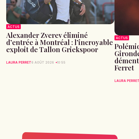
ACTUS
Alexander Zverev éliminé
ACTUS
d’entrée à Montréal : l’incroyable
Polémiq
exploit de Tallon Griekspoor
Gironde
démente
LAURA PERRET
6 AOÛT 2026
10:55
Ferret
LAURA PERRE