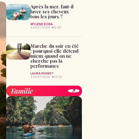
Après la mer, faut-il
laver ses cheveux
tous les jours ?
MYLÈNE DORA
4 AOÛT 2026
10:40
Marche du soir en été
: pourquoi elle détend
mieux quand on ne
cherche pas la
performance
LAURA PERRET
4 AOÛT 2026
09:28
Famille