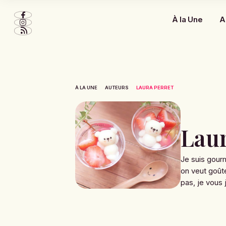
À la Une
A
À LA UNE
AUTEURS
LAURA PERRET
Laur
Je suis gour
on veut goût
pas, je vous j