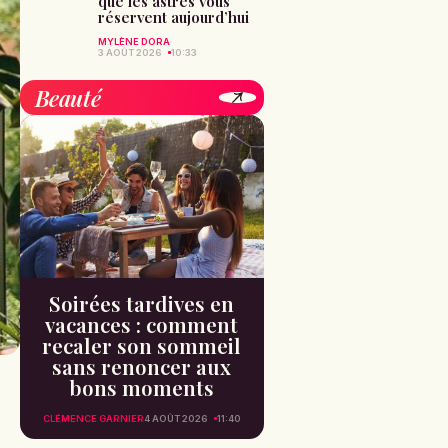
que les astres vous
réservent aujourd’hui
MYLÈNE DORA
3 AOÛT 2026
10:33
Beauté
Soirées tardives en
vacances : comment
recaler son sommeil
sans renoncer aux
bons moments
CLÉMENCE GARNIER
4 AOÛT 2026
11:40