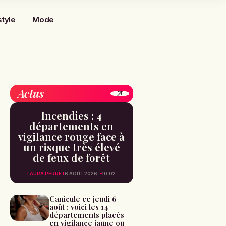
style
Mode
Actus
Incendies : 4
départements en
vigilance rouge face à
un risque très élevé
de feux de forêt
LAURA PERRET
6 AOÛT 2026
10:02
Canicule ce jeudi 6
août : voici les 14
départements placés
en vigilance jaune ou