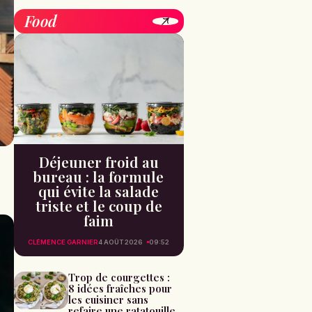
Food
Déjeuner froid au
bureau : la formule
qui évite la salade
triste et le coup de
faim
CLÉMENCE GARNIER
4 AOÛT 2026
09:52
Trop de courgettes :
8 idées fraîches pour
les cuisiner sans
refaire une ratatouille