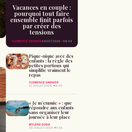
Vacances en couple :
pourquoi tout faire
ensemble finit parfois
par créer des
tensions
CLÉMENCE GARNIER
4 AOÛT 2026
09:04
n
Pique-nique avec des
enfants : la règle des
petites portions qui
simplifie vraiment le
repas
CLÉMENCE GARNIER
31 JUILLET 2026
16:35
« Je m’ennuie » : que
répondre aux enfants
sans organiser leur
journée à leur place
MYLÈNE DORA
29 JUILLET 2026
11:38