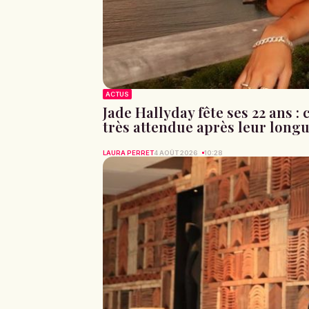
ACTUS
Jade Hallyday fête ses 22 ans 
très attendue après leur longu
LAURA PERRET
4 AOÛT 2026
10:28