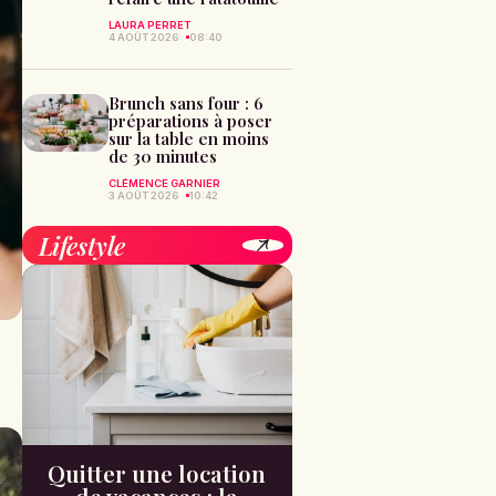
LAURA PERRET
4 AOÛT 2026
08:40
Brunch sans four : 6
préparations à poser
sur la table en moins
de 30 minutes
CLÉMENCE GARNIER
3 AOÛT 2026
10:42
Lifestyle
Quitter une location