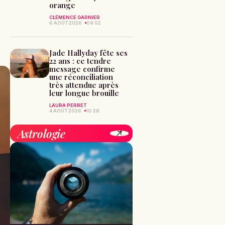
orange
CLÉMENCE GARNIER
6 AOÛT 2026
09:52
Jade Hallyday fête ses
22 ans : ce tendre
message confirme
une réconciliation
très attendue après
leur longue brouille
LAURA PERRET
4 AOÛT 2026
10:28
Astrologie