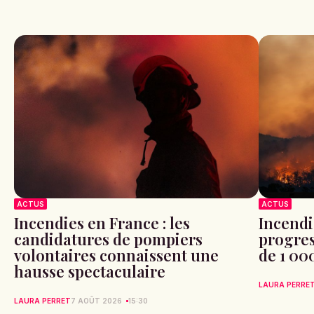
ACTUS
ACTUS
Incendies en France : les
Incendi
candidatures de pompiers
progres
volontaires connaissent une
de 1 00
hausse spectaculaire
LAURA PERRE
LAURA PERRET
7 AOÛT 2026
15:30