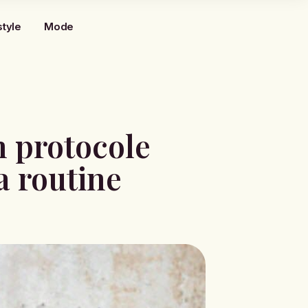
style
Mode
n protocole
a routine