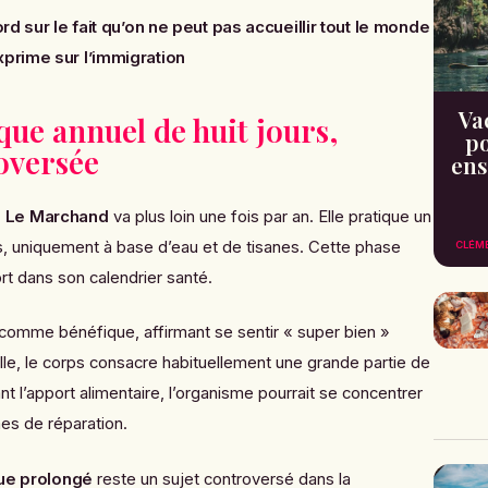
rd sur le fait qu’on ne peut pas accueillir tout le monde
xprime sur l’immigration
Va
ue annuel de huit jours,
po
oversée
ens
e Le Marchand
va plus loin une fois par an. Elle pratique un
s, uniquement à base d’eau et de tisanes. Cette phase
CLÉM
rt dans son calendrier santé.
 comme bénéfique, affirmant se sentir « super bien »
elle, le corps consacre habituellement une grande partie de
ant l’apport alimentaire, l’organisme pourrait se concentrer
es de réparation.
ue prolongé
reste un sujet controversé dans la