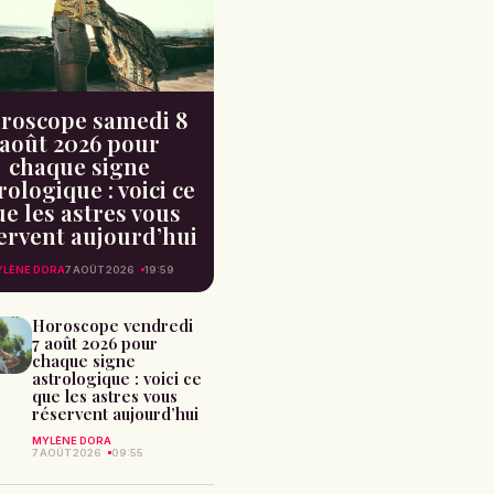
roscope samedi 8
août 2026 pour
chaque signe
rologique : voici ce
e les astres vous
ervent aujourd’hui
LÈNE DORA
7 AOÛT 2026
19:59
Horoscope vendredi
7 août 2026 pour
chaque signe
astrologique : voici ce
que les astres vous
réservent aujourd’hui
MYLÈNE DORA
7 AOÛT 2026
09:55