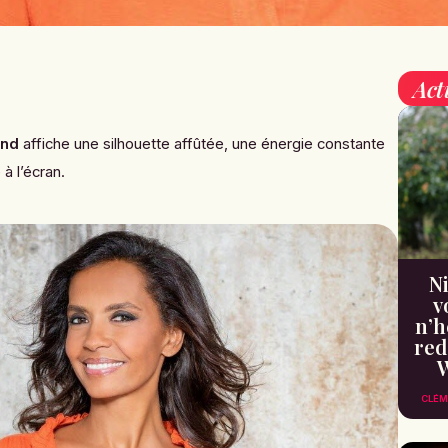
Act
and
affiche une silhouette affûtée, une énergie constante
à l’écran.
Ni
v
n’h
red
W
CLÉM