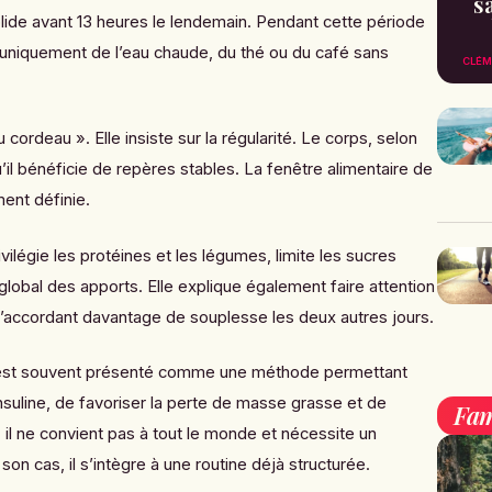
s
de avant 13 heures le lendemain. Pendant cette période
e uniquement de l’eau chaude, du thé ou du café sans
CLÉM
ordeau ». Elle insiste sur la régularité. Le corps, selon
’il bénéficie de repères stables. La fenêtre alimentaire de
ment définie.
ivilégie les protéines et les légumes, limite les sucres
re global des apports. Elle explique également faire attention
 s’accordant davantage de souplesse les deux autres jours.
st souvent présenté comme une méthode permettant
l’insuline, de favoriser la perte de masse grasse et de
Fam
, il ne convient pas à tout le monde et nécessite un
on cas, il s’intègre à une routine déjà structurée.