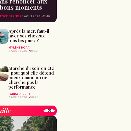
ans renoncer aux
bons moments
ENCE GARNIER
4 AOÛT 2026
11:40
Après la mer, faut-il
laver ses cheveux
tous les jours ?
MYLÈNE DORA
4 AOÛT 2026
10:40
Marche du soir en été
: pourquoi elle détend
mieux quand on ne
cherche pas la
performance
LAURA PERRET
4 AOÛT 2026
09:28
ille