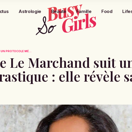
ctus
Astrologie
Beauté
Famille
Food
Life
T UN PROTOCOLE MÉ...
ne Le Marchand suit u
astique : elle révèle s