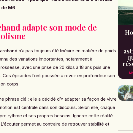
T de M6
chand adapte son mode de
Ho
bolisme
ast
Marchand
n’a pas toujours été linéaire en matière de poids.
qu
connu des variations importantes, notamment à
rés
grossesse, avec une prise de 20 kilos à 18 ans puis une
MY
rd. Ces épisodes l’ont poussée à revoir en profondeur son
 son corps.
ne phrase clé : elle a décidé d’« adapter sa façon de vivre
otion est centrale dans son discours. Selon elle, chaque
e rythme et ses propres besoins. Ignorer cette réalité
L’écouter permet au contraire de retrouver stabilité et