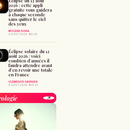
Éclipse du 12 août
2026 : cette appli
gratuite vous guidera
à chaque seconde
sans quitter le ciel
des yeux
MYLÈNE DORA
8 AOÛT 2026
10:45
Éclipse solaire du 12
août 2026 : voici
combien d’années il
faudra attendre avant
d’en revoir une totale
en France
CLÉMENCE GARNIER
8 AOÛT 2026
09:47
rologie