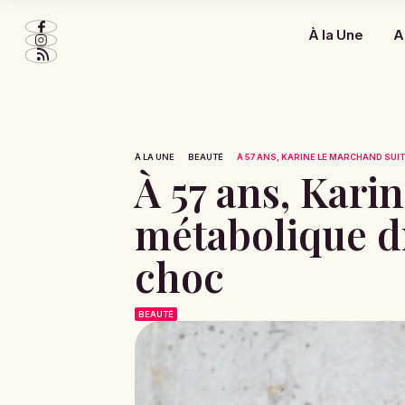
À la Une
A
À LA UNE
BEAUTÉ
À 57 ANS, KARINE LE MARCHAND SUI
À 57 ans, Kari
métabolique dr
choc
BEAUTÉ