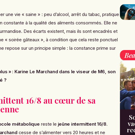
er une vie « saine » : peu d’alcool, arrêt du tabac, pratique
ion constante à la qualité des aliments consommés. Elle ne
urmandise. Des écarts existent, mais ils sont encadrés et
une « soirée gâteaux », à condition que cela reste ponctuel
 repose sur un principe simple : la constance prime sur
Bea
plus » : Karine Le Marchand dans le viseur de M6, son
é ?
ittent 16/8 au cœur de sa
ienne
So
va
ocole métabolique
reste le
jeûne intermittent 16/8
.
re
Marchand
cesse de s’alimenter vers 20 heures et ne