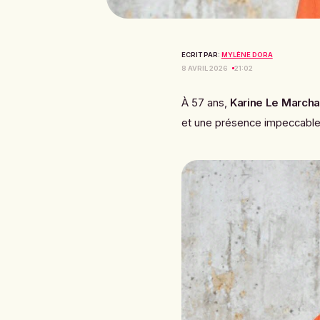
ECRIT PAR:
MYLÈNE DORA
8 AVRIL 2026
21:02
À 57 ans,
Karine Le March
et une présence impeccable 