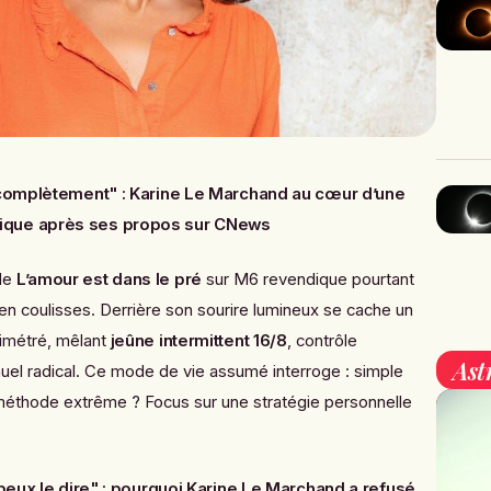
complètement" : Karine Le Marchand au cœur d’une
ique après ses propos sur CNews
de
L’amour est dans le pré
sur M6 revendique pourtant
e en coulisses. Derrière son sourire lumineux se cache un
limétré, mêlant
jeûne intermittent 16/8
, contrôle
Ast
annuel radical. Ce mode de vie assumé interroge : simple
méthode extrême ? Focus sur une stratégie personnelle
peux le dire" : pourquoi Karine Le Marchand a refusé