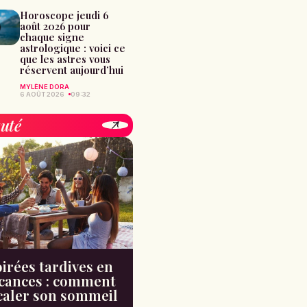
Horoscope jeudi 6
août 2026 pour
chaque signe
astrologique : voici ce
que les astres vous
réservent aujourd’hui
MYLÈNE DORA
6 AOÛT 2026
09:32
uté
irées tardives en
cances : comment
caler son sommeil