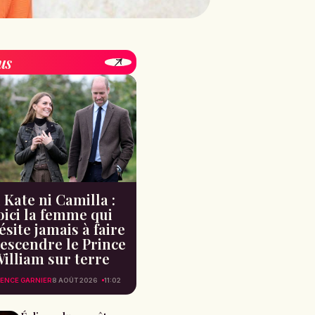
us
 Kate ni Camilla :
oici la femme qui
ésite jamais à faire
escendre le Prince
illiam sur terre
ENCE GARNIER
8 AOÛT 2026
11:02