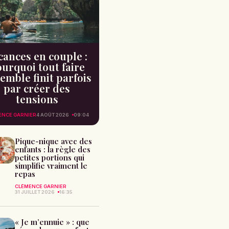
cances en couple :
urquoi tout faire
emble finit parfois
par créer des
tensions
ENCE GARNIER
4 AOÛT 2026
09:04
Pique-nique avec des
enfants : la règle des
petites portions qui
simplifie vraiment le
repas
CLÉMENCE GARNIER
31 JUILLET 2026
16:35
« Je m’ennuie » : que