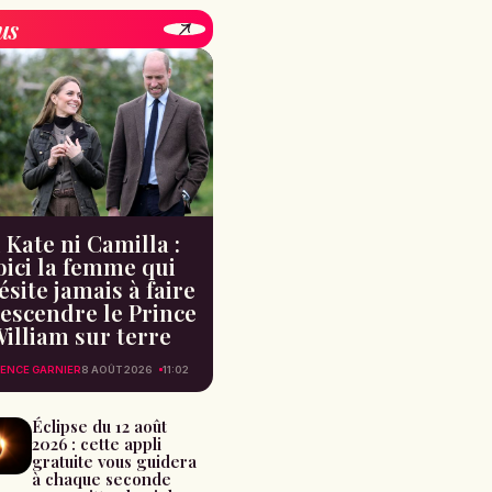
us
 Kate ni Camilla :
oici la femme qui
ésite jamais à faire
escendre le Prince
illiam sur terre
ENCE GARNIER
8 AOÛT 2026
11:02
Éclipse du 12 août
2026 : cette appli
gratuite vous guidera
à chaque seconde