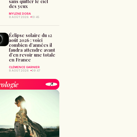
sans quitter le ciel
des yeux
MYLÈNE DORA
8 AOÛT 2026
10:45
Éclipse solaire du 12
août 2026 : voici
combien d’années il
faudra attendre avant
d’en revoir une totale
en France
CLÉMENCE GARNIER
8 AOÛT 2026
09:47
rologie