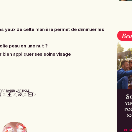
es yeux de cette manière permet de diminuer les
Bea
lie peau en une nuit ?
r bien appliquer ses soins visage
PARTAGER L'ARTICLE
So
va
re
s
CLÉM