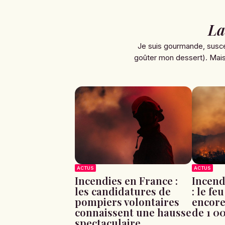
La
Je suis gourmande, susce
goûter mon dessert). Mais 
ACTUS
ACTUS
Incendies en France :
Incend
les candidatures de
: le fe
pompiers volontaires
encore
connaissent une hausse
de 1 0
spectaculaire