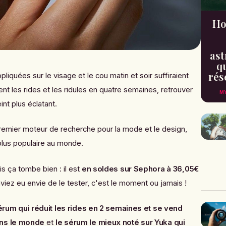
Ho
ast
qu
rés
iquées sur le visage et le cou matin et soir suffiraient
ent les rides et les ridules en quatre semaines, retrouver
MY
nt plus éclatant.
premier moteur de recherche pour la mode et le design,
plus populaire au monde.
s ça tombe bien : il est
en soldes sur Sephora à 36,05€
aviez eu envie de le tester, c'est le moment ou jamais !
érum qui réduit les rides en 2 semaines et se vend
ans le monde
et
le sérum le mieux noté sur Yuka qui