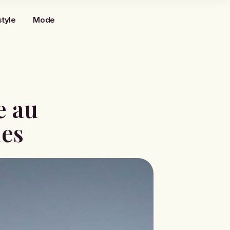
style
Mode
e au
des