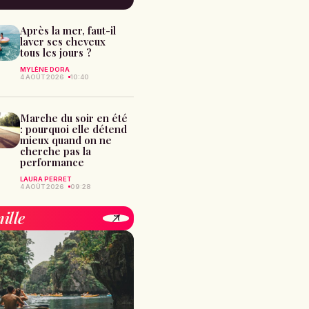
Après la mer, faut-il
laver ses cheveux
tous les jours ?
MYLÈNE DORA
4 AOÛT 2026
10:40
Marche du soir en été
: pourquoi elle détend
mieux quand on ne
cherche pas la
performance
LAURA PERRET
4 AOÛT 2026
09:28
ille