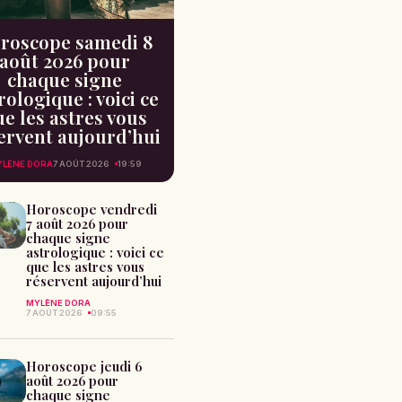
roscope samedi 8
août 2026 pour
chaque signe
rologique : voici ce
e les astres vous
ervent aujourd’hui
LÈNE DORA
7 AOÛT 2026
19:59
Horoscope vendredi
7 août 2026 pour
chaque signe
astrologique : voici ce
que les astres vous
réservent aujourd’hui
MYLÈNE DORA
7 AOÛT 2026
09:55
Horoscope jeudi 6
août 2026 pour
chaque signe