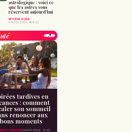
astrologique : voici ce
que les astres vous
réservent aujourd’hui
MYLÈNE DORA
6 AOÛT 2026
09:32
uté
irées tardives en
cances : comment
caler son sommeil
ans renoncer aux
bons moments
ENCE GARNIER
4 AOÛT 2026
11:40