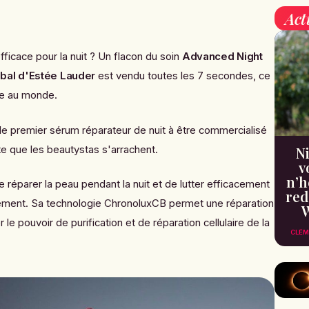
Act
ficace pour la nuit ? Un flacon du
soin
Advanced Night
bal
d'Estée Lauder
est vendu toutes les 7 secondes, ce
ire au monde.
é le premier sérum réparateur de nuit à être commercialisé
te que les beautystas s'arrachent.
Ni
v
n’h
 réparer la peau pendant la nuit et de lutter efficacement
red
ssement. Sa technologie
ChronoluxCB
permet une
réparation
W
e pouvoir de purification et de réparation cellulaire de la
CLÉM