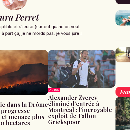
ura Perret
ptible et râleuse (surtout quand on veut
à part ça, je ne mords pas, je vous jure !
Fam
ACTUS
Alexander Zverev
éliminé d’entrée à
ie dans la Drôme
Montréal : l’incroyable
u progresse
exploit de Tallon
 et menace plus
Griekspoor
00 hectares