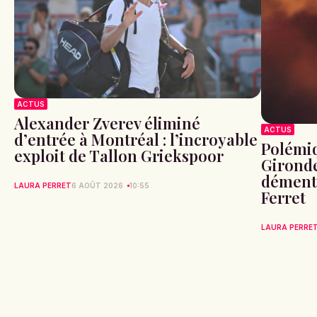
ACTUS
Alexander Zverev éliminé
ACTUS
d’entrée à Montréal : l’incroyable
Polémiq
exploit de Tallon Griekspoor
Gironde
démente
LAURA PERRET
6 AOÛT 2026
10:55
Ferret
LAURA PERRE