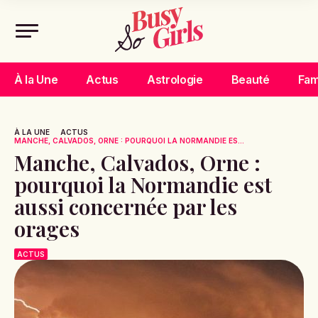
À la Une
Actus
Astrologie
Beauté
Fam
À LA UNE
ACTUS
MANCHE, CALVADOS, ORNE : POURQUOI LA NORMANDIE ES...
Manche, Calvados, Orne :
pourquoi la Normandie est
aussi concernée par les
orages
ACTUS