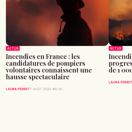
ACTUS
ACTUS
Incendies en France : les
Incendi
candidatures de pompiers
progres
volontaires connaissent une
de 1 00
hausse spectaculaire
LAURA PERRE
LAURA PERRET
7 AOÛT 2026
15:30