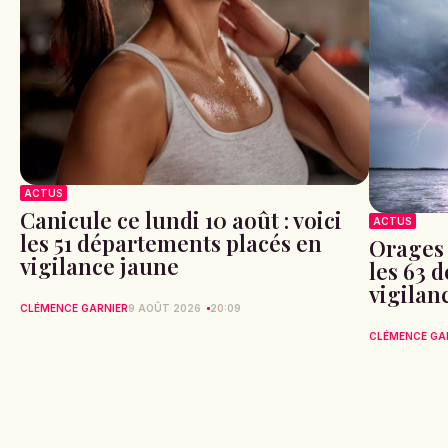
ACTUS
Canicule ce lundi 10 août : voici
ACTUS
les 51 départements placés en
Orages 
vigilance jaune
les 63 
vigilan
CLÉMENCE GARNIER
9 AOÛT 2026
20:09
CLÉMENCE GA