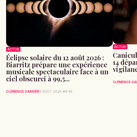
ACTUS
ACTUS
Canicule
Éclipse solaire du 12 août 2026 :
14 dépa
Biarritz prépare une expérience
vigilan
musicale spectaculaire face à un
ciel obscurci à 99,5...
CLÉMENCE GA
CLÉMENCE GARNIER
6 AOÛT 2026
10:45