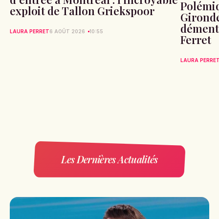
Polémiq
exploit de Tallon Griekspoor
Gironde
démente
LAURA PERRET
6 AOÛT 2026
10:55
Ferret
LAURA PERRE
Les Dernières Actualités