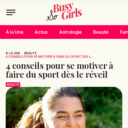
À la Une
Actus
Astrologie
Beauté
Fam
À LA UNE
BEAUTÉ
4 CONSEILS POUR SE MOTIVER À FAIRE DU SPORT DÈS L...
4 conseils pour se motiver à
faire du sport dès le réveil
BEAUTÉ