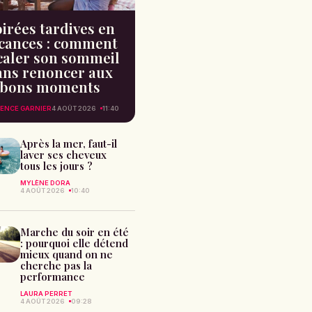
irées tardives en
cances : comment
caler son sommeil
ans renoncer aux
bons moments
ENCE GARNIER
4 AOÛT 2026
11:40
Après la mer, faut-il
laver ses cheveux
tous les jours ?
MYLÈNE DORA
4 AOÛT 2026
10:40
Marche du soir en été
: pourquoi elle détend
mieux quand on ne
cherche pas la
performance
LAURA PERRET
4 AOÛT 2026
09:28