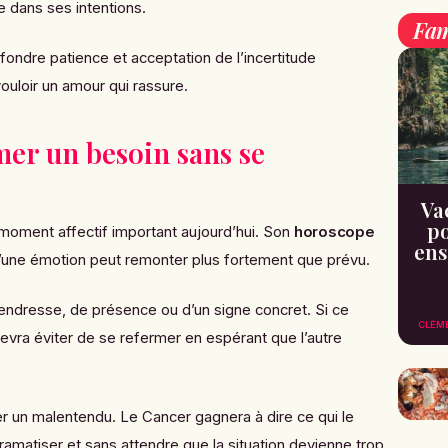
e dans ses intentions.
Fam
ondre patience et acceptation de l’incertitude
vouloir un amour qui rassure.
mer un besoin sans se
Va
po
 moment affectif important aujourd’hui. Son
horoscope
ens
’une émotion peut remonter plus fortement que prévu.
tendresse, de présence ou d’un signe concret. Si ce
CLÉM
devra éviter de se refermer en espérant que l’autre
er un malentendu. Le Cancer gagnera à dire ce qui le
amatiser et sans attendre que la situation devienne trop