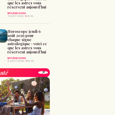
que les astres vous
réservent aujourd’hui
MYLÈNE DORA
7 AOÛT 2026
09:55
Horoscope jeudi 6
août 2026 pour
chaque signe
astrologique : voici ce
que les astres vous
réservent aujourd’hui
MYLÈNE DORA
6 AOÛT 2026
09:32
uté