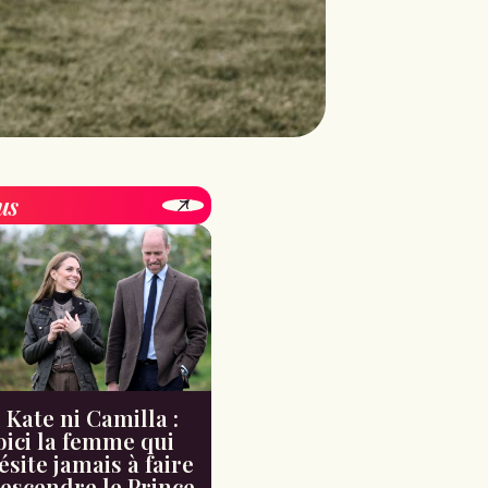
us
 Kate ni Camilla :
oici la femme qui
ésite jamais à faire
escendre le Prince