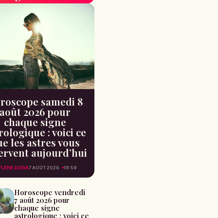
roscope samedi 8
août 2026 pour
chaque signe
rologique : voici ce
e les astres vous
ervent aujourd’hui
LÈNE DORA
7 AOÛT 2026
19:59
Horoscope vendredi
7 août 2026 pour
chaque signe
astrologique : voici ce