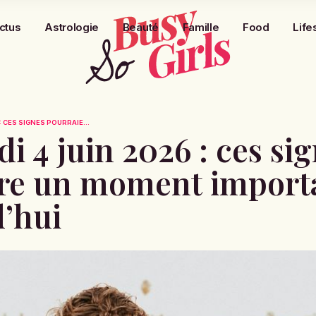
ctus
Astrologie
Beauté
Famille
Food
Life
 CES SIGNES POURRAIE...
i 4 juin 2026 : ces si
vre un moment import
’hui