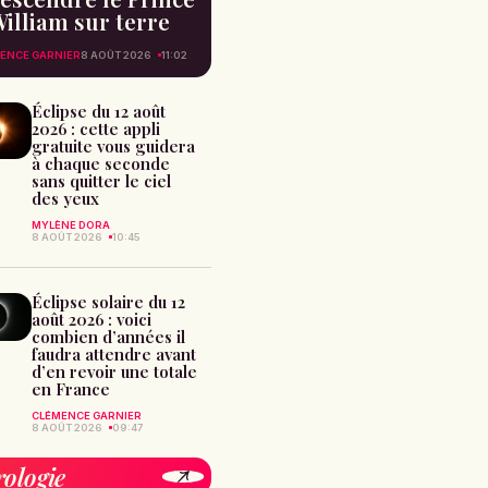
illiam sur terre
ENCE GARNIER
8 AOÛT 2026
11:02
Éclipse du 12 août
2026 : cette appli
gratuite vous guidera
à chaque seconde
sans quitter le ciel
des yeux
MYLÈNE DORA
8 AOÛT 2026
10:45
Éclipse solaire du 12
août 2026 : voici
combien d’années il
faudra attendre avant
d’en revoir une totale
en France
CLÉMENCE GARNIER
8 AOÛT 2026
09:47
rologie