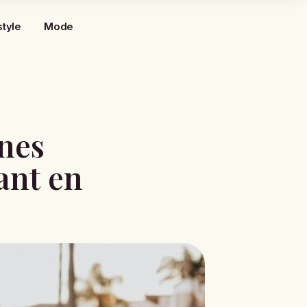
style
Mode
gnes
ant en