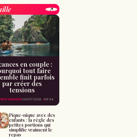
ille
cances en couple :
urquoi tout faire
emble finit parfois
par créer des
tensions
ENCE GARNIER
4 AOÛT 2026
09:04
Pique-nique avec des
enfants : la règle des
petites portions qui
simplifie vraiment le
repas