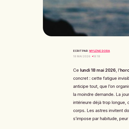
ECRIT PAR:
MYLÈNE DORA
18 MAI 2026
18:18
Ce
lundi 18 mai 2026
, l’
hor
concret : cette fatigue invis
anticipe tout, que l’on orga
la moindre demande. La jou
intérieure déjà trop longue, 
corps. Les astres invitent do
s’impose par habitude, peur