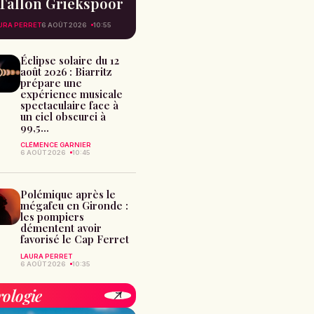
Tallon Griekspoor
URA PERRET
6 AOÛT 2026
10:55
Éclipse solaire du 12
août 2026 : Biarritz
prépare une
expérience musicale
spectaculaire face à
un ciel obscurci à
99,5...
CLÉMENCE GARNIER
6 AOÛT 2026
10:45
Polémique après le
mégafeu en Gironde :
les pompiers
démentent avoir
favorisé le Cap Ferret
LAURA PERRET
6 AOÛT 2026
10:35
rologie