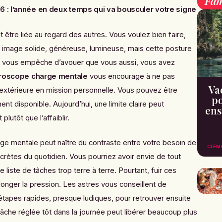
Fam
 : l’année en deux temps qui va bousculer votre signe
ut être liée au regard des autres. Vous voulez bien faire,
e image solide, généreuse, lumineuse, mais cette posture
lle vous empêche d’avouer que vous aussi, vous avez
roscope charge mentale
vous encourage à ne pas
Va
extérieure en mission personnelle. Vous pouvez être
po
t disponible. Aujourd’hui, une limite claire peut
ens
lutôt que l’affaiblir.
arge mentale peut naître du contraste entre votre besoin de
CLÉM
ncrètes du quotidien. Vous pourriez avoir envie de tout
liste de tâches trop terre à terre. Pourtant, fuir ces
olonger la pression. Les astres vous conseillent de
étapes rapides, presque ludiques, pour retrouver ensuite
tâche réglée tôt dans la journée peut libérer beaucoup plus