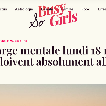
ctus
Astrologie
Beauté
Famille
Food
Life
I 18 MAI 2026 : LES ...
rge mentale lundi 18 
 doivent absolument al