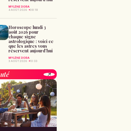
MYLÈNE DORA
4 AOÛT 2026
08:18
Horoscope lundi 3
août 2026 pour
chaque signe
astrologique : voici ce
que les astres vous
réservent aujourd’hui
MYLÈNE DORA
3 AOÛT 2026
10:33
uté