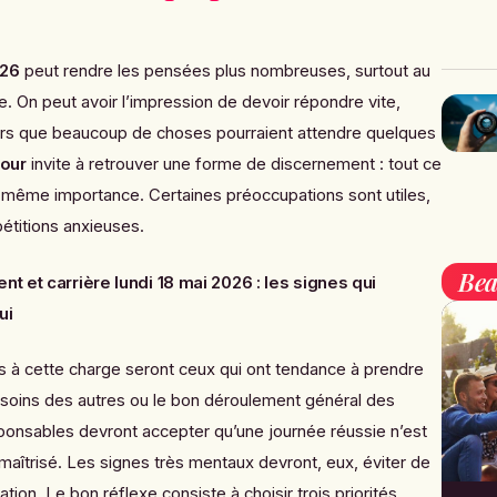
026
peut rendre les pensées plus nombreuses, surtout au
e. On peut avoir l’impression de devoir répondre vite,
alors que beaucoup de choses pourraient attendre quelques
jour
invite à retrouver une forme de discernement : tout ce
la même importance. Certaines préoccupations sont utiles,
étitions anxieuses.
Bea
t et carrière lundi 18 mai 2026 : les signes qui
ui
es à cette charge seront ceux qui ont tendance à prendre
esoins des autres ou le bon déroulement général des
ponsables devront accepter qu’une journée réussie n’est
maîtrisé. Les signes très mentaux devront, eux, éviter de
tion. Le bon réflexe consiste à choisir trois priorités