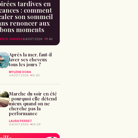
irées tardives en
cances : comment
caler son sommeil
ans renoncer aux
bons moments
ENCE GARNIER
4 AOÛT 2026
11:40
Après la mer, faut-il
laver ses cheveux
tous les jours ?
MYLÈNE DORA
4 AOÛT 2026
10:40
Marche du soir en été
: pourquoi elle détend
mieux quand on ne
cherche pas la
performance
LAURA PERRET
4 AOÛT 2026
09:28