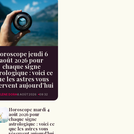
oroscope jeudi 6
août 2026 pour
chaque signe
rologique : voici ce
e les astres vous
ervent aujourd’hui
LÈNE DORA
6 AOÛT 2026
09:32
Horoscope mardi 4
août 2026 pour
chaque signe
astrologique : voici ce
que les astres vous
réservent aujourd’hui