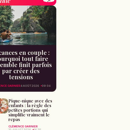
ille
cances en couple :
urquoi tout faire
emble finit parfois
par créer des
tensions
ENCE GARNIER
4 AOÛT 2026
09:04
Pique-nique avec des
enfants : la règle des
petites portions qui
simplifie vraiment le
repas
CLÉMENCE GARNIER
31 JUILLET 2026
16:35