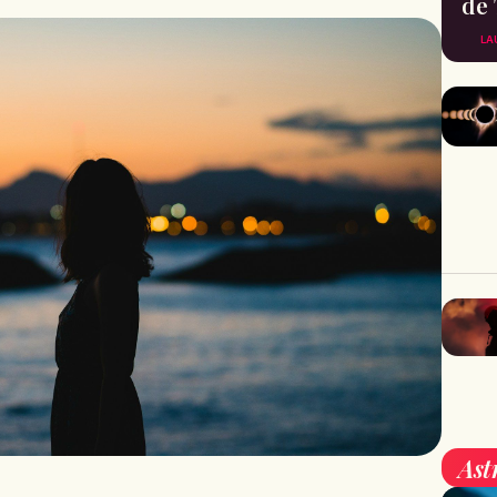
de 
LA
Ast