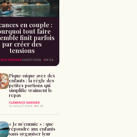
cances en couple :
urquoi tout faire
emble finit parfois
par créer des
tensions
ENCE GARNIER
4 AOÛT 2026
09:04
Pique-nique avec des
enfants : la règle des
petites portions qui
simplifie vraiment le
repas
CLÉMENCE GARNIER
31 JUILLET 2026
16:35
« Je m’ennuie » : que
répondre aux enfants
sans organiser leur