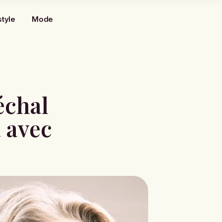
style
Mode
échal
a avec