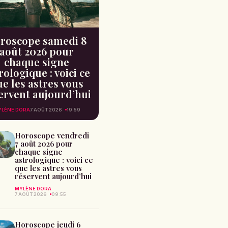
roscope samedi 8
août 2026 pour
chaque signe
rologique : voici ce
e les astres vous
ervent aujourd’hui
LÈNE DORA
7 AOÛT 2026
19:59
Horoscope vendredi
7 août 2026 pour
chaque signe
astrologique : voici ce
que les astres vous
réservent aujourd’hui
MYLÈNE DORA
7 AOÛT 2026
09:55
Horoscope jeudi 6