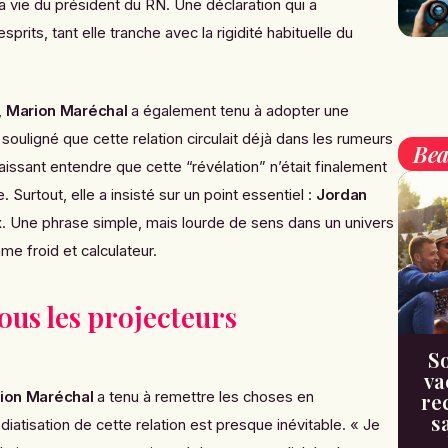
vie du président du RN. Une déclaration qui a
its, tant elle tranche avec la rigidité habituelle du
,
Marion Maréchal
a également tenu à adopter une
 souligné que cette relation circulait déjà dans les rumeurs
Bea
aissant entendre que cette “révélation” n’était finalement
 Surtout, elle a insisté sur un point essentiel :
Jordan
x
. Une phrase simple, mais lourde de sens dans un univers
e froid et calculateur.
us les projecteurs
So
va
ion Maréchal
a tenu à remettre les choses en
re
s
diatisation de cette relation est presque inévitable. « Je