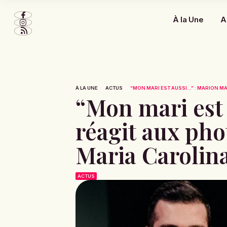
À la Une
A
À LA UNE
ACTUS
“MON MARI EST AUSSI...” : MARION MA
“Mon mari est 
réagit aux pho
Maria Carolin
ACTUS