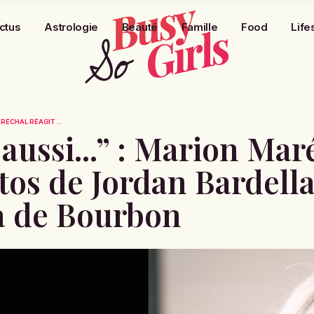
ctus
Astrologie
Beauté
Famille
Food
Life
RÉCHAL RÉAGIT ...
aussi...” : Marion Mar
tos de Jordan Bardell
a de Bourbon