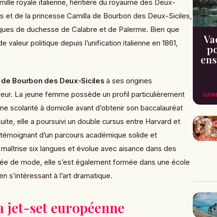
mille royale italienne, héritière du royaume des Deux-
rles et de la princesse Camilla de Bourbon des Deux-Siciles,
ifiques de duchesse de Calabre et de Palerme. Bien que
Va
de valeur politique depuis l’unification italienne en 1861,
po
ens
a de Bourbon des Deux-Siciles
à ses origines
rreur. La jeune femme possède un profil particulièrement
CLÉM
une scolarité à domicile avant d’obtenir son baccalauréat
uite, elle a poursuivi un double cursus entre Harvard et
, témoignant d’un parcours académique solide et
le maîtrise six langues et évolue avec aisance dans des
nnée de mode, elle s’est également formée dans une école
en s’intéressant à l’art dramatique.
a jet-set européenne