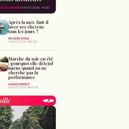
ENCE GARNIER
4 AOÛT 2026
11:40
Après la mer, faut-il
laver ses cheveux
tous les jours ?
MYLÈNE DORA
4 AOÛT 2026
10:40
Marche du soir en été
: pourquoi elle détend
mieux quand on ne
cherche pas la
performance
LAURA PERRET
4 AOÛT 2026
09:28
ille