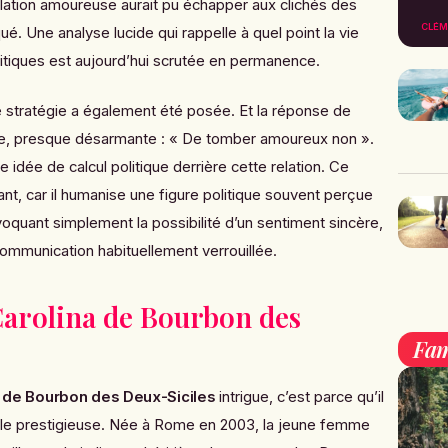
ation amoureuse aurait pu échapper aux clichés des
CLÉM
qué. Une analyse lucide qui rappelle à quel point la vie
litiques est aujourd’hui scrutée en permanence.
e stratégie a également été posée. Et la réponse de
re, presque désarmante : « De tomber amoureux non ».
 idée de calcul politique derrière cette relation. Ce
nt, car il humanise une figure politique souvent perçue
oquant simplement la possibilité d’un sentiment sincère,
ommunication habituellement verrouillée.
Carolina de Bourbon des
Fam
a de Bourbon des Deux-Siciles
intrigue, c’est parce qu’il
liale prestigieuse. Née à Rome en 2003, la jeune femme