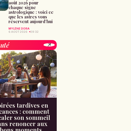
août 2026 pour
chaque signe
astrologique : voici ce
que les astres vous
réservent aujourd’hui
MYLÈNE DORA
6 AOÛT 2026
09:32
uté
irées tardives en
cances : comment
caler son sommeil
ans renoncer aux
bons moments