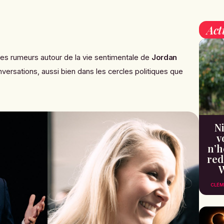
Act
les rumeurs autour de la vie sentimentale de
Jordan
nversations, aussi bien dans les cercles politiques que
Ni
v
n’h
red
W
CLÉM