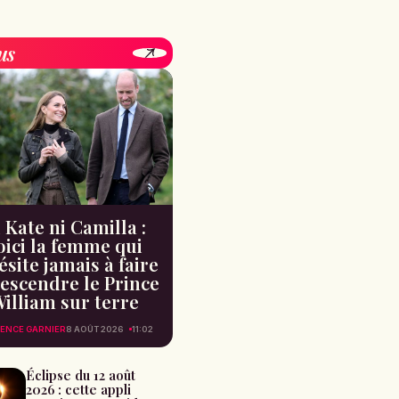
us
 Kate ni Camilla :
oici la femme qui
ésite jamais à faire
escendre le Prince
illiam sur terre
ENCE GARNIER
8 AOÛT 2026
11:02
Éclipse du 12 août
2026 : cette appli