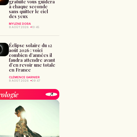
gratuite vous guidera
à chaque seconde
sans quitter le ciel
des yeux
MYLÈNE DORA
8 AOÛT 2026
10:45
Éclipse solaire du 12
août 2026 : voici
combien d’années il
faudra attendre avant
d’en revoir une totale
en France
CLÉMENCE GARNIER
8 AOÛT 2026
09:47
rologie