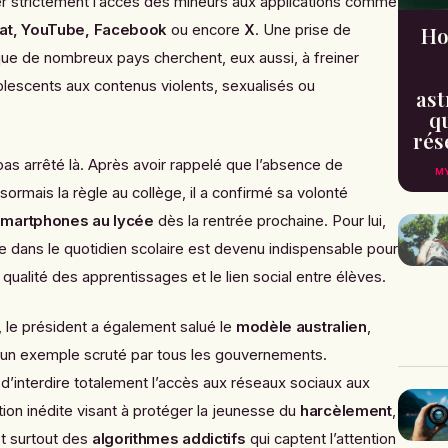
r strictement l’accès des mineurs aux applications comme
hat, YouTube, Facebook
ou encore
X
. Une prise de
Ho
s que de nombreux pays cherchent, eux aussi, à freiner
olescents aux contenus violents, sexualisés ou
ast
qu
rés
s arrêté là. Après avoir rappelé que l’absence de
MY
ormais la règle au collège, il a confirmé sa volonté
 smartphones au lycée
dès la rentrée prochaine. Pour lui,
e dans le quotidien scolaire est devenu indispensable pour
a qualité des apprentissages et le lien social entre élèves.
, le président a également salué le
modèle australien
,
un exemple scruté par tous les gouvernements.
é d’interdire totalement l’accès aux réseaux sociaux aux
ation inédite visant à protéger la jeunesse du
harcèlement
,
t surtout des
algorithmes addictifs
qui captent l’attention