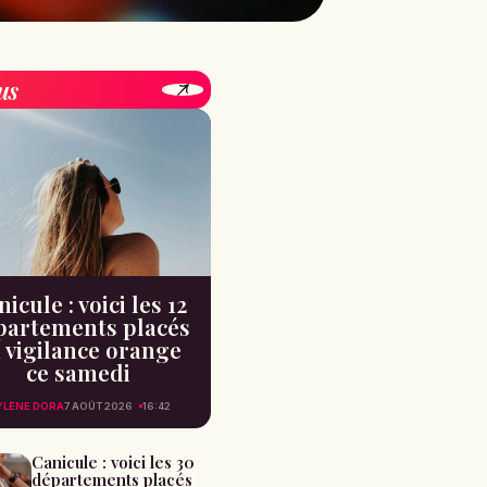
us
icule : voici les 12
partements placés
 vigilance orange
ce samedi
YLÈNE DORA
7 AOÛT 2026
16:42
Canicule : voici les 30
départements placés