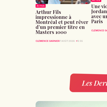
ACTUS
Une vid
ACTUS
Jordan
Arthur Fils
avec u
impressionne à
Paris
Montréal et peut rêver
d’un premier titre en
Masters 1000
CLÉMENCE G
CLÉMENCE GARNIER
7 AOÛT 2026
15:55
Les Dern