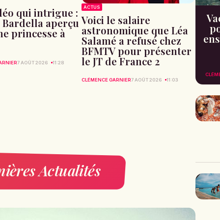
ACTUS
éo qui intrigue :
Va
Voici le salaire
 Bardella aperçu
po
astronomique que Léa
ne princesse à
ens
Salamé a refusé chez
BFMTV pour présenter
le JT de France 2
ARNIER
7 AOÛT 2026
11:28
CLÉM
CLÉMENCE GARNIER
7 AOÛT 2026
11:03
ières Actualités