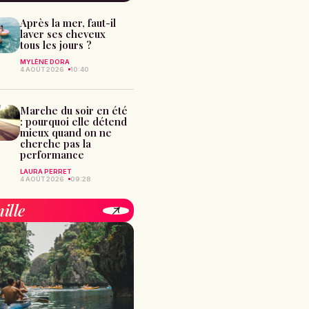
Après la mer, faut-il
laver ses cheveux
tous les jours ?
MYLÈNE DORA
4 AOÛT 2026
10:40
Marche du soir en été
: pourquoi elle détend
mieux quand on ne
cherche pas la
performance
LAURA PERRET
4 AOÛT 2026
09:28
ille