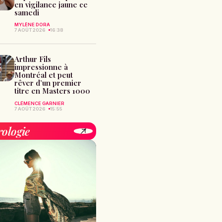
en vigilance jaune ce
samedi
MYLÈNE DORA
7 AOÛT 2026
16:38
Arthur Fils
impressionne à
Montréal et peut
rêver d’un premier
titre en Masters 1000
CLÉMENCE GARNIER
7 AOÛT 2026
15:55
rologie