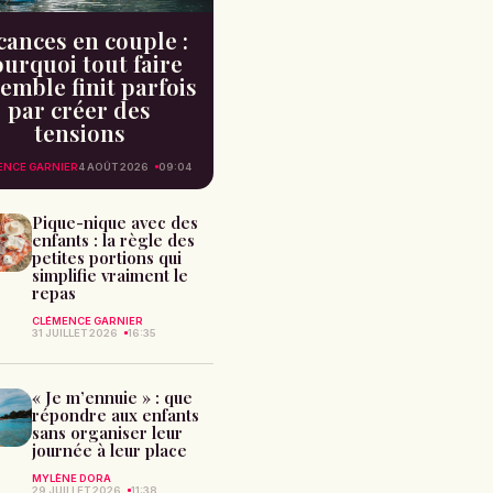
cances en couple :
urquoi tout faire
emble finit parfois
par créer des
tensions
ENCE GARNIER
4 AOÛT 2026
09:04
Pique-nique avec des
enfants : la règle des
petites portions qui
simplifie vraiment le
repas
CLÉMENCE GARNIER
31 JUILLET 2026
16:35
« Je m’ennuie » : que
répondre aux enfants
sans organiser leur
journée à leur place
MYLÈNE DORA
29 JUILLET 2026
11:38