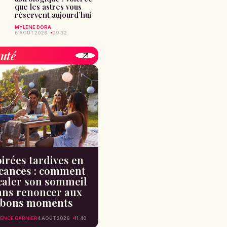
que les astres vous
réservent aujourd’hui
MYLÈNE DORA
6 AOÛT 2026
09:32
uté
irées tardives en
cances : comment
caler son sommeil
ans renoncer aux
bons moments
ENCE GARNIER
4 AOÛT 2026
11:40