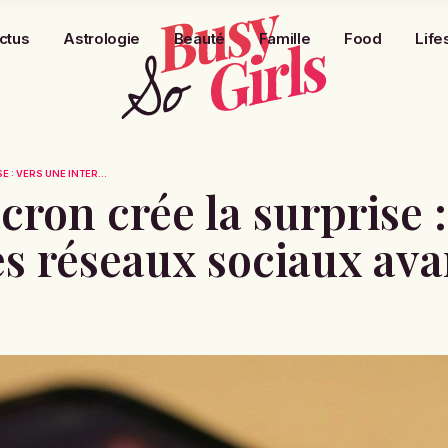
ctus
Astrologie
Beauté
Famille
Food
Life
: VERS UNE INTER...
on crée la surprise :
es réseaux sociaux ava