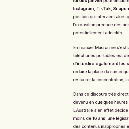
loi dès janvier
pour encadre
Instagram, TikTok, Snapc
position qui intervient alor
l’exposition précoce des ad
potentiellement addictifs.
Emmanuel Macron ne s’est pa
téléphones portables est dés
d’
interdire également les
réduire la place du numériqu
restaurer la concentration, l
Dans ce discours très direct
devenu en quelques heures 
L’Australie a en effet décid
moins de
16 ans
, une législ
des contenus inappropriés e