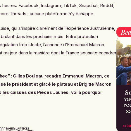
 heures. Facebook, Instagram, TikTok, Snapchat, Reddit,
core Threads : aucune plateforme n’y échappe.
aise, qui s’inspire clairement de l’expérience australienne,
Bea
brûlant dans les prochains mois. Entre protection
régulation trop stricte, l’annonce d’Emmanuel Macron
t majeur dans la manière dont la France souhaite encadrer
chec" : Gilles Bouleau recadre Emmanuel Macron, ce
sé le président et glacé le plateau
et
Brigitte Macron
So
s les caisses des Pièces Jaunes, voilà pourquoi
va
re
s
CLÉM
PARTAGER L'ARTICLE