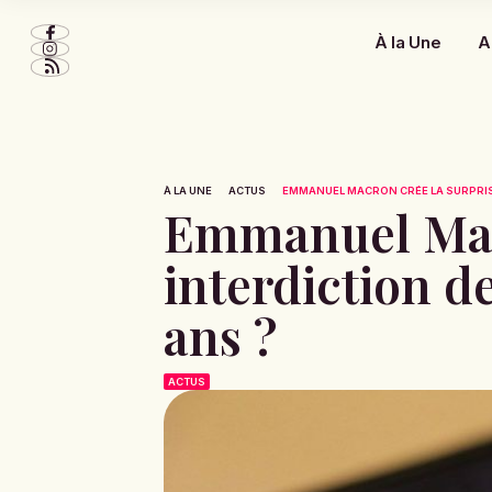
À la Une
A
À LA UNE
ACTUS
EMMANUEL MACRON CRÉE LA SURPRISE 
Emmanuel Macr
interdiction d
ans ?
ACTUS