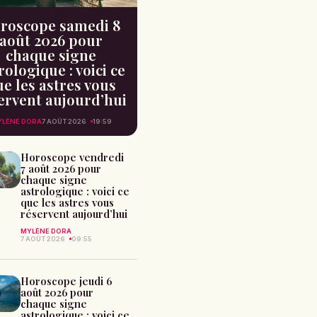
roscope samedi 8
août 2026 pour
chaque signe
rologique : voici ce
e les astres vous
ervent aujourd’hui
LÈNE DORA
7 AOÛT 2026
19:59
Horoscope vendredi
7 août 2026 pour
chaque signe
astrologique : voici ce
que les astres vous
réservent aujourd’hui
MYLÈNE DORA
7 AOÛT 2026
09:55
Horoscope jeudi 6
août 2026 pour
chaque signe
astrologique : voici ce