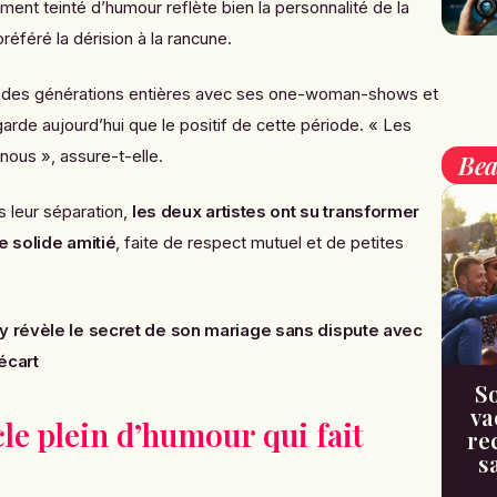
nt teinté d’humour reflète bien la personnalité de la
référé la dérision à la rancune.
 rire des générations entières avec ses one-woman-shows et
 garde aujourd’hui que le positif de cette période. « Les
nous », assure-t-elle.
Bea
 leur séparation,
les deux artistes ont su transformer
e solide amitié
, faite de respect mutuel et de petites
 révèle le secret de son mariage sans dispute avec
écart
So
va
le plein d’humour qui fait
re
s