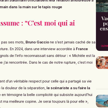
arah Saldmann officialisent leur relation amoureuse à
main dans la main sur le tapis rouge
Va
ssume : “C’est moi qui ai
po
ens
e pas ses mots,
Bruno Gaccio
ne s’est jamais caché de sa
CLÉM
upture. En 2024, dans une interview accordée à
France
gnols de l’info
reconnaissait sans détour : « Michèle est la
e j’ai rencontrée. Dans le cas de notre rupture, c’est moi
nt d’un véritable respect pour celle qui a partagé sa vie
la douleur de la séparation,
le scénariste a su faire la
en témoigne la belle complicité qui subsiste aujourd’hui
st ma meilleure copine. Je serai toujours là pour elle »,