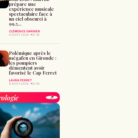
prépare une
expérience musicale
spectaculaire face à
un ciel obscurci à
99,5...
CLÉMENCE GARNIER
6 AOÛT 2026
10:45
Polémique après le
mégafeu en Gironde :
les pompiers
démentent avoir
favorisé le Cap Ferret
LAURA PERRET
6 AOÛT 2026
10:35
rologie