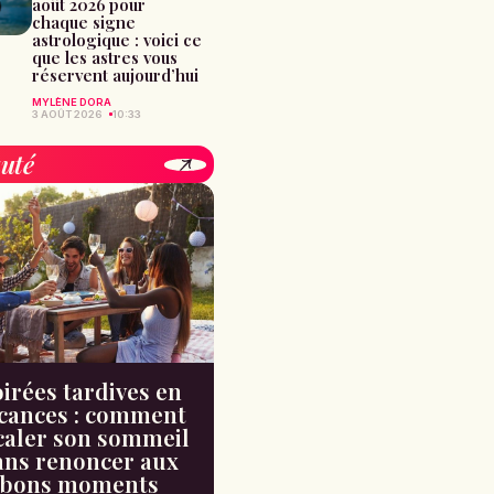
août 2026 pour
chaque signe
astrologique : voici ce
que les astres vous
réservent aujourd’hui
MYLÈNE DORA
3 AOÛT 2026
10:33
uté
irées tardives en
cances : comment
caler son sommeil
ans renoncer aux
bons moments