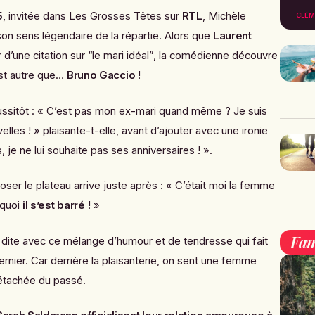
5
, invitée dans
Les Grosses Têtes
sur
RTL
, Michèle
CLÉM
on sens légendaire de la répartie. Alors que
Laurent
r d’une citation sur “le mari idéal”, la comédienne découvre
est autre que…
Bruno Gaccio
!
 aussitôt : « C’est pas mon ex-mari quand même ? Je suis
lles ! » plaisante-t-elle, avant d’ajouter avec une ironie
je ne lui souhaite pas ses anniversaires ! ».
loser le plateau arrive juste après : « C’était moi la femme
rquoi
il s’est barré
! »
Fam
 dite avec ce mélange d’humour et de tendresse qui fait
rnier. Car derrière la plaisanterie, on sent une femme
détachée du passé.