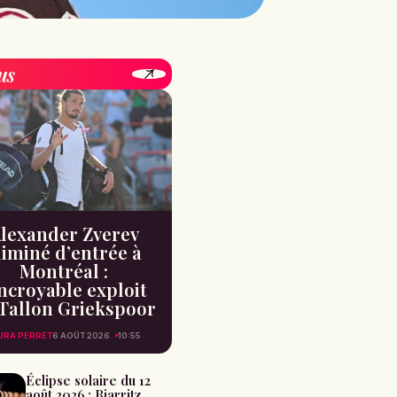
us
lexander Zverev
liminé d’entrée à
Montréal :
incroyable exploit
Tallon Griekspoor
URA PERRET
6 AOÛT 2026
10:55
Éclipse solaire du 12
août 2026 : Biarritz