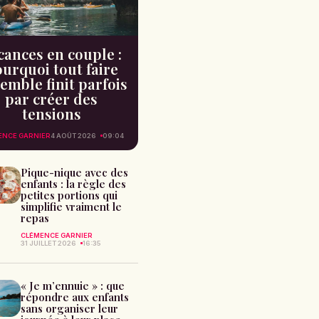
cances en couple :
urquoi tout faire
emble finit parfois
par créer des
tensions
ENCE GARNIER
4 AOÛT 2026
09:04
Pique-nique avec des
enfants : la règle des
petites portions qui
simplifie vraiment le
repas
CLÉMENCE GARNIER
31 JUILLET 2026
16:35
« Je m’ennuie » : que
répondre aux enfants
sans organiser leur