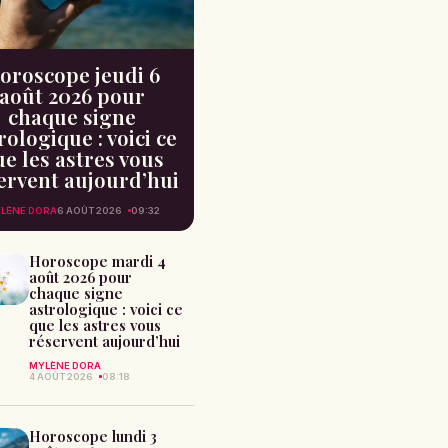
oroscope jeudi 6
août 2026 pour
chaque signe
rologique : voici ce
e les astres vous
ervent aujourd’hui
LÈNE DORA
6 AOÛT 2026
09:32
Horoscope mardi 4
août 2026 pour
chaque signe
astrologique : voici ce
que les astres vous
réservent aujourd’hui
MYLÈNE DORA
4 AOÛT 2026
08:18
Horoscope lundi 3