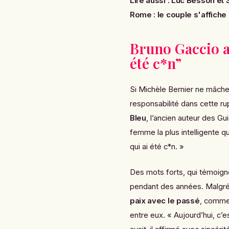
Lire aussi :
Luc Besson et S
Rome : le couple s'affiche 
Bruno Gaccio a
été c*n”
Si Michèle Bernier ne mâch
responsabilité dans cette r
Bleu
, l’ancien auteur des
Gui
femme la plus intelligente qu
qui ai été c*n. »
Des mots forts, qui témoigne
pendant des années. Malgré 
paix avec le passé
, comme 
entre eux. « Aujourd’hui, c’e