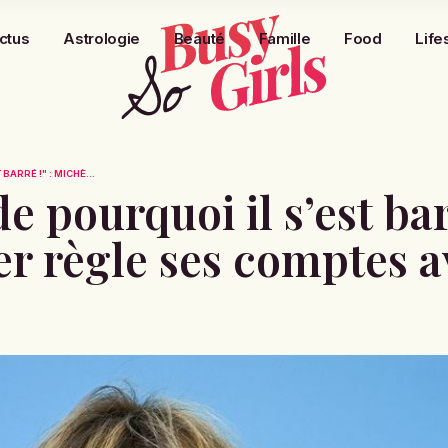
ctus
Astrologie
Beauté
Famille
Food
Life
ARRÉ !" : MICHÈ...
pourquoi il s’est barr
r règle ses comptes a