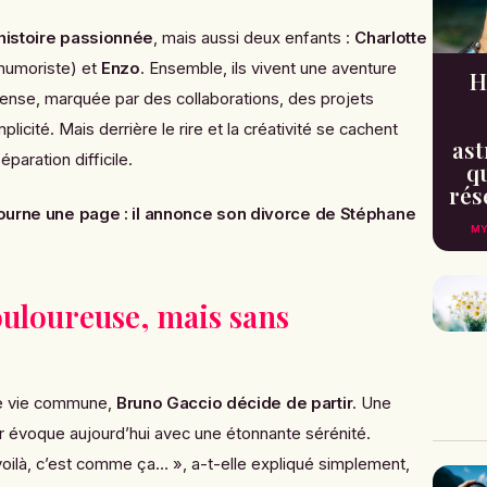
histoire passionnée
, mais aussi deux enfants :
Charlotte
humoriste) et
Enzo
. Ensemble, ils vivent une aventure
H
ntense, marquée par des collaborations, des projets
cité. Mais derrière le rire et la créativité se cachent
ast
paration difficile.
qu
rés
ourne une page : il annonce son divorce de Stéphane
MY
uloureuse, mais sans
de vie commune,
Bruno Gaccio décide de partir
. Une
r évoque aujourd’hui avec une étonnante sérénité.
t voilà, c’est comme ça… », a-t-elle expliqué simplement,