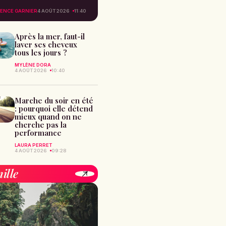
ENCE GARNIER
4 AOÛT 2026
11:40
Après la mer, faut-il
laver ses cheveux
tous les jours ?
MYLÈNE DORA
4 AOÛT 2026
10:40
Marche du soir en été
: pourquoi elle détend
mieux quand on ne
cherche pas la
performance
LAURA PERRET
4 AOÛT 2026
09:28
ille