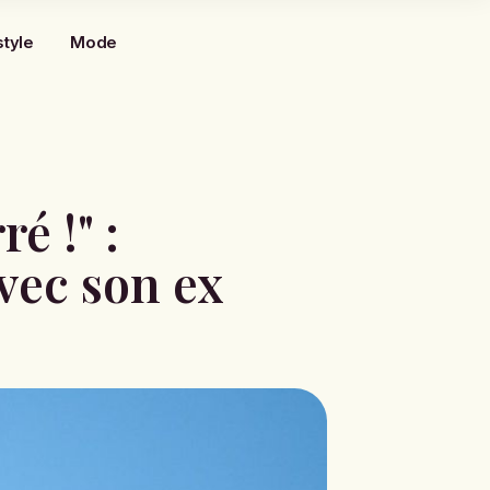
style
Mode
é !" :
vec son ex