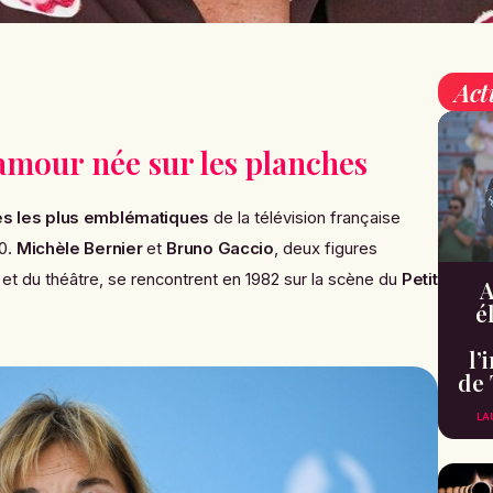
Act
amour née sur les planches
es les plus emblématiques
de la télévision française
90.
Michèle Bernier
et
Bruno Gaccio
, deux figures
et du théâtre, se rencontrent en 1982 sur la scène du
Petit
A
é
l’
de 
LA