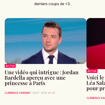
derniers coups de <3.
ACTUS
Une vidéo qui intrigue : Jordan
ACTUS
Voici l
Bardella aperçu avec une
Léa Sa
princesse à Paris
pour pr
CLÉMENCE GARNIER
7 AOÛT 2026
11:28
CLÉMENCE GA