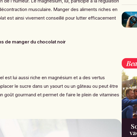
ion de l'humeur.
Le magnésium, lui, participe à la régulation
 décontraction musculaire. Manger des aliments riches en
 est ainsi vivement conseillé pour lutter efficacement
ns de manger du chocolat noir
Bea
iel est lui aussi riche en magnésium et a des vertus
placer le sucre dans un yaourt ou un gâteau ou peut être
r un goût gourmand et permet de faire le plein de vitamines
So
va