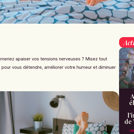
Act
imeriez apaiser vos tensions nerveuses ? Misez tout
 pour vous détendre, améliorer votre humeur et diminuer
A
é
l’
de 
LA