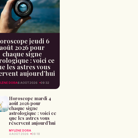
oroscope jeudi 6
août 2026 pour
chaque signe
rologique : voici ce
e les astres vous
ervent aujourd’hui
LÈNE DORA
6 AOÛT 2026
09:32
Horoscope mardi 4
août 2026 pour
chaque signe
astrologique : voici ce
que les astres vous
réservent aujourd’hui
MYLÈNE DORA
4 AOÛT 2026
08:18