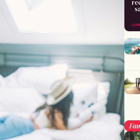
re
s
CLÉM
Fam