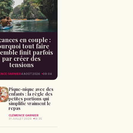
cances en couple :
urquoi tout faire
emble finit parfois
par créer des
tensions
ENCE GARNIER
4 AOÛT 2026
09:04
Pique-nique avec des
enfants : la règle des
petites portions qui
simplifie vraiment le
repas
CLÉMENCE GARNIER
31 JUILLET 2026
16:35