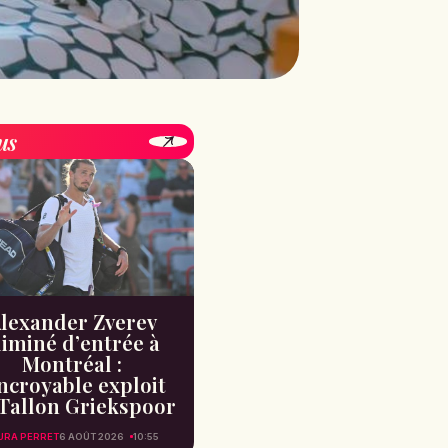
us
lexander Zverev
liminé d’entrée à
Montréal :
incroyable exploit
Tallon Griekspoor
URA PERRET
6 AOÛT 2026
10:55