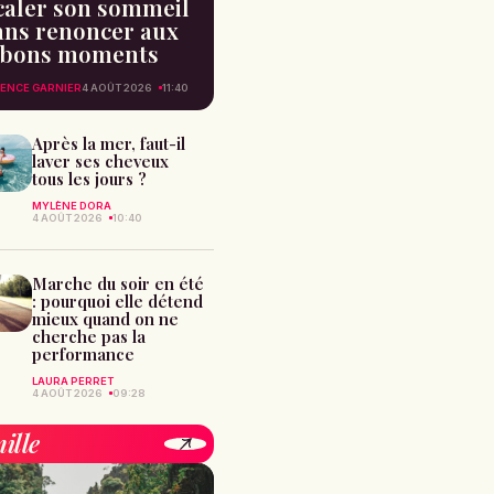
caler son sommeil
ans renoncer aux
bons moments
ENCE GARNIER
4 AOÛT 2026
11:40
Après la mer, faut-il
laver ses cheveux
tous les jours ?
MYLÈNE DORA
4 AOÛT 2026
10:40
Marche du soir en été
: pourquoi elle détend
mieux quand on ne
cherche pas la
performance
LAURA PERRET
4 AOÛT 2026
09:28
ille