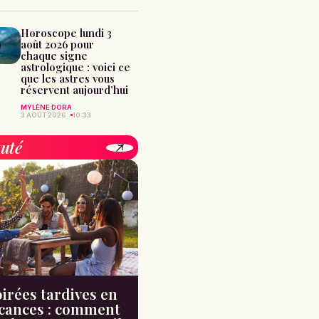
Horoscope lundi 3
août 2026 pour
chaque signe
astrologique : voici ce
que les astres vous
réservent aujourd’hui
MYLÈNE DORA
3 AOÛT 2026
10:33
uté
irées tardives en
cances : comment