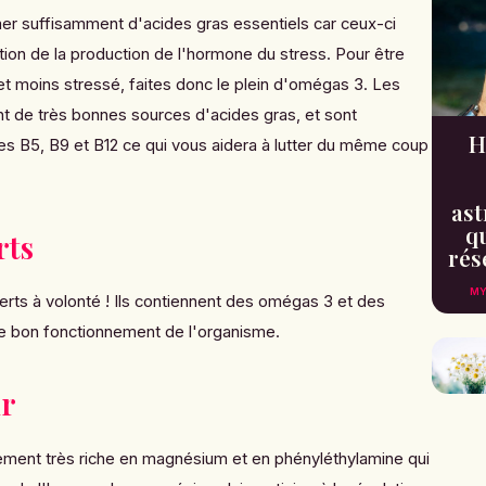
er suffisamment d'acides gras essentiels car ceux-ci
ution de la production de l'hormone du stress. Pour être
et moins stressé, faites donc le plein d'omégas 3. Les
t de très bonnes sources d'acides gras, et sont
H
es B5, B9 et B12 ce qui vous aidera à lutter du même coup
ast
qu
rts
rés
MY
s à volonté ! Ils contiennent des omégas 3 et des
 le bon fonctionnement
de l'organisme.
ir
lement très riche
en magnésium et en phényléthylamine qui