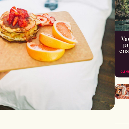
Va
po
ens
CLÉM