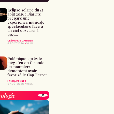
Éclipse solaire du 12
août 2026 : Biarritz
prépare une
expérience musicale
spectaculaire face à
un ciel obscurci à
99,5...
CLÉMENCE GARNIER
6 AOÛT 2026
10:45
Polémique après le
mégafeu en Gironde :
les pompiers
démentent avoir
favorisé le Cap Ferret
LAURA PERRET
6 AOÛT 2026
10:35
rologie