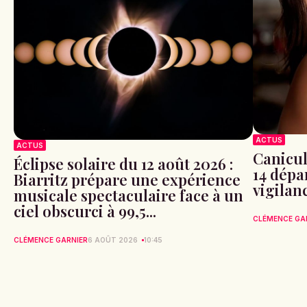
ACTUS
ACTUS
Canicule
Éclipse solaire du 12 août 2026 :
14 dépa
Biarritz prépare une expérience
vigilan
musicale spectaculaire face à un
ciel obscurci à 99,5...
CLÉMENCE GA
CLÉMENCE GARNIER
6 AOÛT 2026
10:45