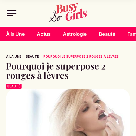
À la Une
Actus
Astrologie
Beauté
Fam
À LA UNE
BEAUTÉ
POURQUOI JE SUPERPOSE 2 ROUGES À LÈVRES
Pourquoi je superpose 2
rouges à lèvres
BEAUTÉ