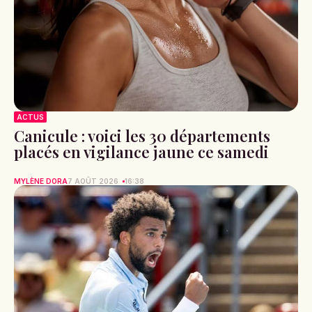
ACTUS
Canicule : voici les 30 départements
placés en vigilance jaune ce samedi
MYLÈNE DORA
7 AOÛT 2026
16:38