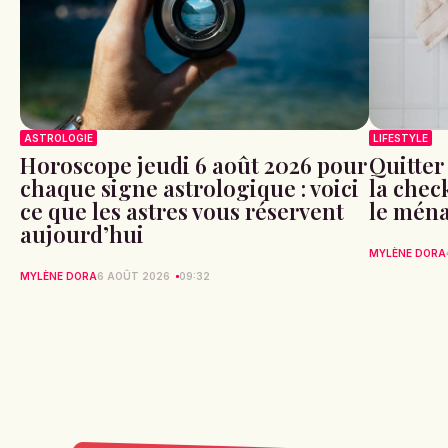
ASTROLOGIE
LIFESTYLE
Horoscope jeudi 6 août 2026 pour
Quitter
chaque signe astrologique : voici
la check
ce que les astres vous réservent
le ména
aujourd’hui
MYLÈNE DORA
MYLÈNE DORA
6 AOÛT 2026
09:32