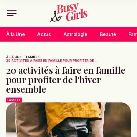
À la Une
Actus
Astrologie
Beauté
Fam
À LA UNE
FAMILLE
20 ACTIVITÉS À FAIRE EN FAMILLE POUR PROFITER DE ...
20 activités à faire en famille
pour profiter de l'hiver
ensemble
FAMILLE