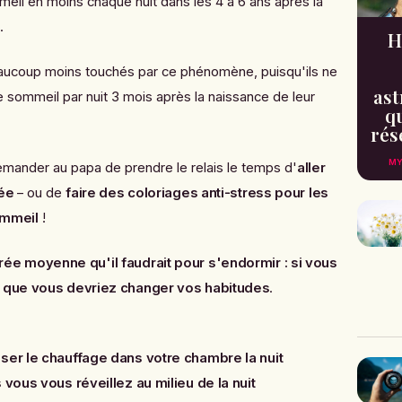
il en moins chaque nuit dans les 4 à 6 ans après la
.
H
eaucoup moins touchés par ce phénomène, puisqu'ils ne
ast
 sommeil par nuit 3 mois après la naissance de leur
qu
rés
MY
emander au papa de prendre le relais le temps d'
aller
tée
– ou de
faire des coloriages anti-stress pour les
mmeil
!
rée moyenne qu'il faudrait pour s'endormir : si vous
t que vous devriez changer vos habitudes
.
ser le chauffage dans votre chambre la nuit
 vous vous réveillez au milieu de la nuit