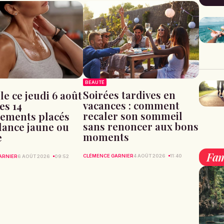
BEAUTÉ
Soirées tardives en
le ce jeudi 6 août
vacances : comment
les 14
recaler son sommeil
ements placés
sans renoncer aux bons
ilance jaune ou
moments
e
Fam
CLÉMENCE GARNIER
4 AOÛT 2026
11:40
ARNIER
6 AOÛT 2026
09:52