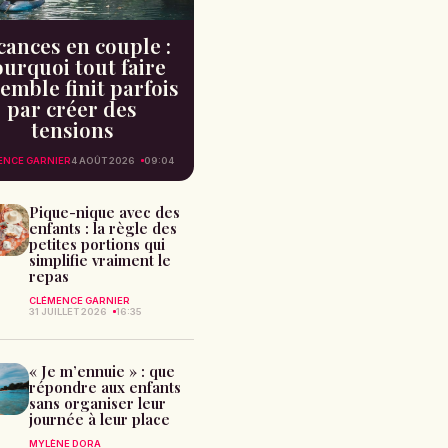
cances en couple :
urquoi tout faire
emble finit parfois
par créer des
tensions
ENCE GARNIER
4 AOÛT 2026
09:04
Pique-nique avec des
enfants : la règle des
petites portions qui
simplifie vraiment le
repas
CLÉMENCE GARNIER
31 JUILLET 2026
16:35
« Je m’ennuie » : que
répondre aux enfants
sans organiser leur
journée à leur place
MYLÈNE DORA