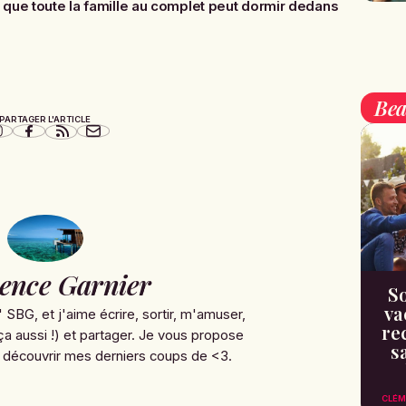
d que toute la famille au complet peut dormir dedans
Bea
PARTAGER L'ARTICLE
ence Garnier
So
va
' SBG, et j'aime écrire, sortir, m'amuser,
re
ça aussi !) et partager. Je vous propose
s
 découvrir mes derniers coups de <3.
CLÉM