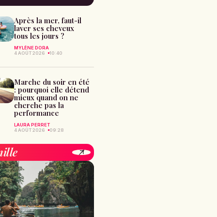
Après la mer, faut-il
laver ses cheveux
tous les jours ?
MYLÈNE DORA
4 AOÛT 2026
10:40
Marche du soir en été
: pourquoi elle détend
mieux quand on ne
cherche pas la
performance
LAURA PERRET
4 AOÛT 2026
09:28
ille