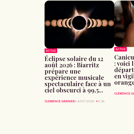
ACTUS
ACTUS
Canicu
Éclipse solaire du 12
: voici 
août 2026 : Biarritz
départ
prépare une
en vig
expérience musicale
orang
spectaculaire face à un
ciel obscurci à 99,5...
CLÉMENCE G
CLÉMENCE GARNIER
6 AOÛT 2026
10:45