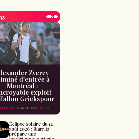
us
lexander Zverev
liminé d’entrée à
Montréal :
incroyable exploit
Tallon Griekspoor
URA PERRET
6 AOÛT 2026
10:55
Éclipse solaire du 12
août 2026 : Biarritz
prépare une
expérience musicale