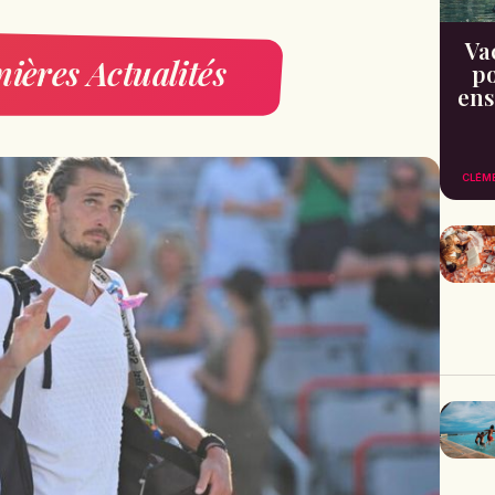
Va
ières Actualités
po
ens
CLÉM