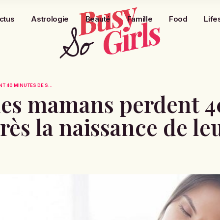
ctus
Astrologie
Beauté
Famille
Food
Life
T 40 MINUTES DE S...
: les mamans perdent 
ès la naissance de le