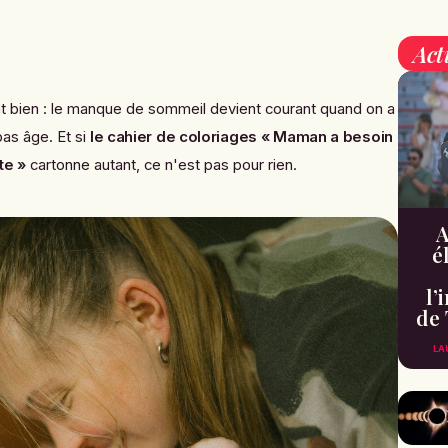
Act
 bien : le manque de sommeil devient courant quand on a
as âge. Et si
le cahier de coloriages « Maman a besoin
te »
cartonne autant, ce n'est pas pour rien.
A
é
l’
de 
LA