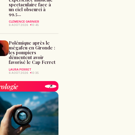
spectaculaire face à
un ciel obscurci à
99,5...
CLÉMENCE GARNIER
6 AOÛT 2026
10:45
Polémique après le
mégafeu en Gironde :
les pompiers
démentent avoir
favorisé le Cap Ferret
LAURA PERRET
6 AOÛT 2026
10:35
rologie