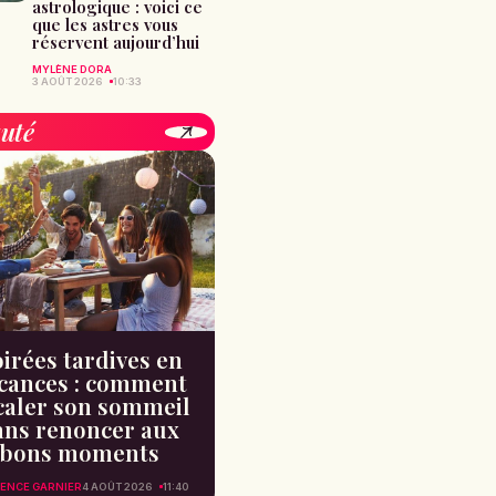
astrologique : voici ce
que les astres vous
réservent aujourd’hui
MYLÈNE DORA
3 AOÛT 2026
10:33
uté
irées tardives en
cances : comment
caler son sommeil
ans renoncer aux
bons moments
ENCE GARNIER
4 AOÛT 2026
11:40