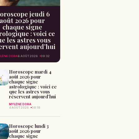
oroscope jeudi 6
août 2026 pour
chaque signe
rologique : voici ce
e les astres vous
ervent aujourd’hui
LÈNE DORA
6 AOÛT 2026
09:32
Horoscope mardi 4
août 2026 pour
chaque signe
astrologique : voici ce
que les astres vous
réservent aujourd’hui
MYLÈNE DORA
4 AOÛT 2026
08:18
Horoscope lundi 3
août 2026 pour
chaque signe