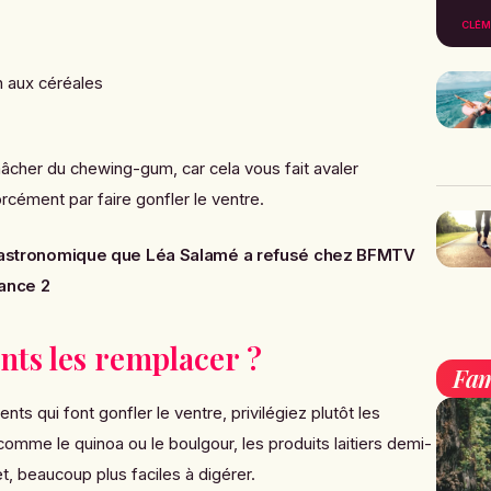
CLÉM
in aux céréales
 mâcher du chewing-gum, car cela vous fait avaler
 forcément par faire gonfler le ventre.
re astronomique que Léa Salamé a refusé chez BFMTV
rance 2
nts les remplacer ?
Fam
nts qui font gonfler le ventre, privilégiez plutôt les
comme le quinoa ou le boulgour, les produits laitiers demi-
, beaucoup plus faciles à digérer.