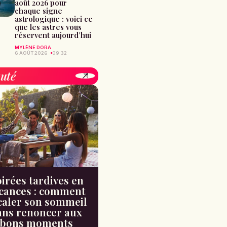
août 2026 pour
chaque signe
astrologique : voici ce
que les astres vous
réservent aujourd’hui
MYLÈNE DORA
6 AOÛT 2026
09:32
uté
irées tardives en
cances : comment
caler son sommeil
ans renoncer aux
bons moments