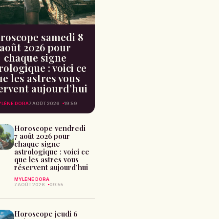
roscope samedi 8
août 2026 pour
chaque signe
rologique : voici ce
e les astres vous
ervent aujourd’hui
LÈNE DORA
7 AOÛT 2026
19:59
Horoscope vendredi
7 août 2026 pour
chaque signe
astrologique : voici ce
que les astres vous
réservent aujourd’hui
MYLÈNE DORA
7 AOÛT 2026
09:55
Horoscope jeudi 6