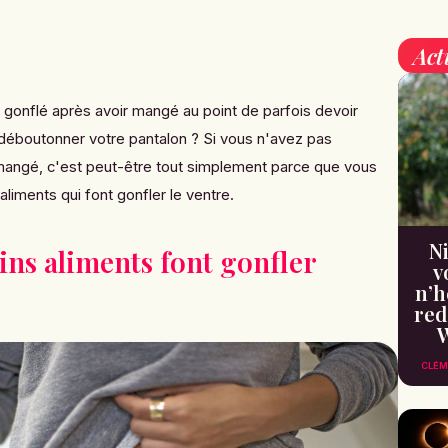
Act
 gonflé après avoir mangé au point de parfois devoir
 déboutonner votre pantalon ? Si vous n'avez pas
mangé, c'est peut-être tout simplement parce que vous
liments qui font gonfler le ventre.
Ni
ins aliments font gonfler
v
n’h
red
W
CLÉM