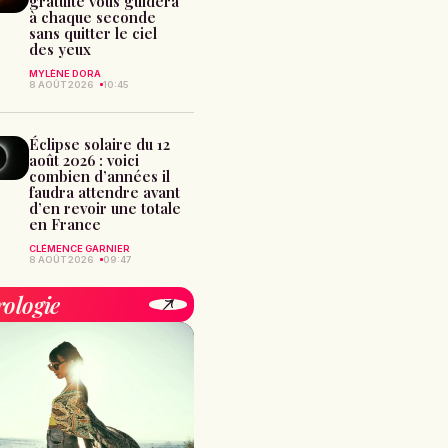
gratuite vous guidera
à chaque seconde
sans quitter le ciel
des yeux
MYLÈNE DORA
8 AOÛT 2026
10:45
Éclipse solaire du 12
août 2026 : voici
combien d’années il
faudra attendre avant
d’en revoir une totale
en France
CLÉMENCE GARNIER
8 AOÛT 2026
09:47
rologie