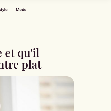
style
Mode
 et qu'il
ntre plat