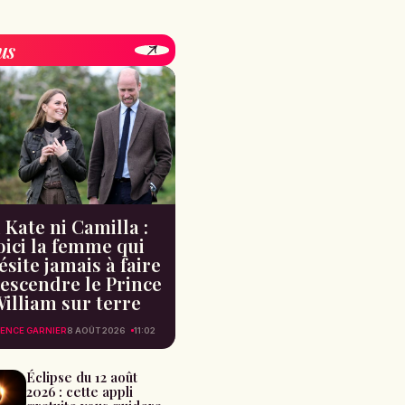
us
 Kate ni Camilla :
oici la femme qui
ésite jamais à faire
escendre le Prince
illiam sur terre
ENCE GARNIER
8 AOÛT 2026
11:02
Éclipse du 12 août
2026 : cette appli