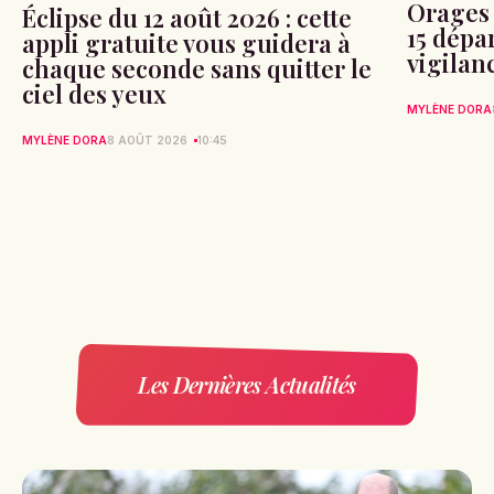
Orages 
Éclipse du 12 août 2026 : cette
15 dépa
appli gratuite vous guidera à
vigilan
chaque seconde sans quitter le
ciel des yeux
MYLÈNE DORA
MYLÈNE DORA
8 AOÛT 2026
10:45
Les Dernières Actualités