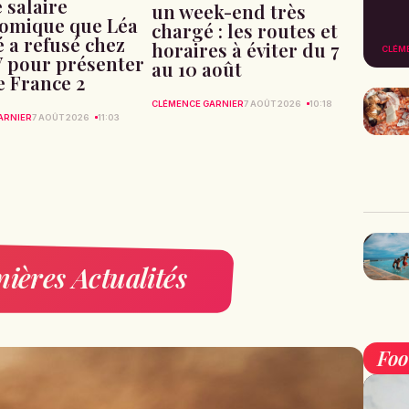
e salaire
un week-end très
omique que Léa
chargé : les routes et
 a refusé chez
horaires à éviter du 7
CLÉM
 pour présenter
au 10 août
e France 2
CLÉMENCE GARNIER
7 AOÛT 2026
10:18
ARNIER
7 AOÛT 2026
11:03
ières Actualités
Fo