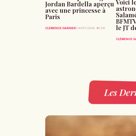
Voici l
Jordan Bardella aperçu
astron
avec une princesse à
Salamé
Paris
BFMTV
le JT d
CLÉMENCE GARNIER
7 AOÛT 2026
11:28
CLÉMENCE G
Les Dern