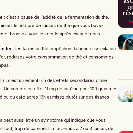
ast
qu
rés
de
: c’est à cause de l’acidité de la fermentation du thé.
MY
iminuez le nombre de tasses de thé que vous buvez,
es
et brossez-vous les dents après chaque repas.
en fer
: les tanins du thé empêchent la bonne assimilation
fer, réduisez votre consommation de thé et consommez-
epas.
ir
: c’est sûrement l’un des effets secondaires d’une
. On compte en effet 11 mg de caféine pour 100 grammes
hé ou du café après 16h et misez plutôt sur des tisanes
la peut aussi être un symptôme qui indique que vous
rtout, trop de caféine. Limitez-vous à 2 ou 3 tasses de