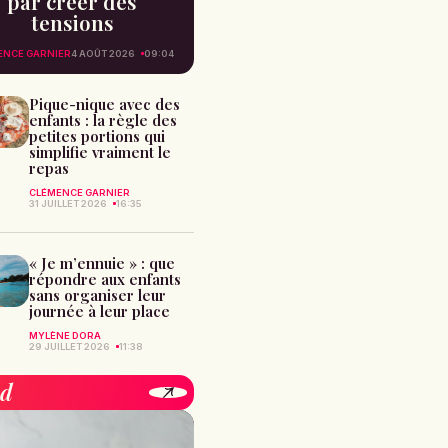
par créer des
tensions
ENCE GARNIER
4 AOÛT 2026
09:04
Pique-nique avec des
enfants : la règle des
petites portions qui
simplifie vraiment le
repas
CLÉMENCE GARNIER
31 JUILLET 2026
16:35
« Je m’ennuie » : que
répondre aux enfants
sans organiser leur
journée à leur place
MYLÈNE DORA
29 JUILLET 2026
11:38
od