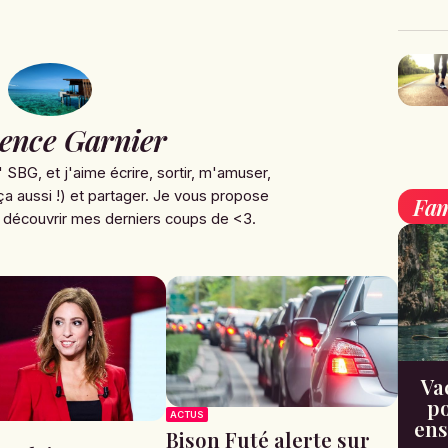
ence Garnier
' SBG, et j'aime écrire, sortir, m'amuser,
ça aussi !) et partager. Je vous propose
Fam
 découvrir mes derniers coups de <3.
Va
po
ACTUS
ens
Bison Futé alerte sur