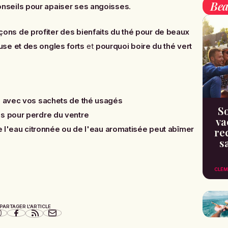
Bea
nseils pour apaiser ses angoisses
.
açons de profiter des bienfaits du thé pour de beaux
se et des ongles forts
et
pourquoi boire du thé vert
e avec vos sachets de thé usagés
So
ns pour perdre du ventre
va
de l'eau citronnée ou de l'eau aromatisée peut abîmer
re
s
CLÉM
PARTAGER L'ARTICLE