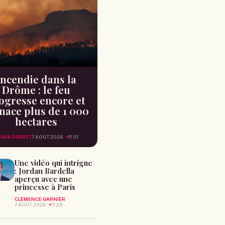
Incendie dans la
Drôme : le feu
ogresse encore et
ace plus de 1 000
hectares
AURA PERRET
7 AOÛT 2026
11:31
Une vidéo qui intrigue
: Jordan Bardella
aperçu avec une
princesse à Paris
CLÉMENCE GARNIER
7 AOÛT 2026
11:28