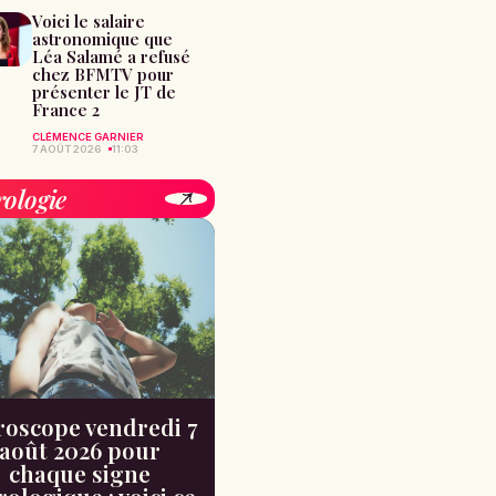
Voici le salaire
astronomique que
Léa Salamé a refusé
chez BFMTV pour
présenter le JT de
France 2
CLÉMENCE GARNIER
7 AOÛT 2026
11:03
rologie
oscope vendredi 7
août 2026 pour
chaque signe