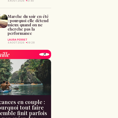
4 AOÛT 2026
10:40
Marche du soir en été
: pourquoi elle détend
mieux quand on ne
cherche pas la
performance
LAURA PERRET
4 AOÛT 2026
09:28
ille
cances en couple :
urquoi tout faire
emble finit parfois