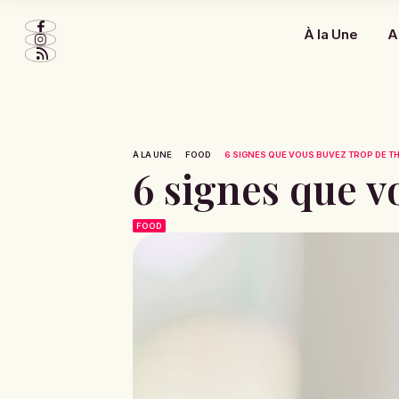
À la Une
A
À LA UNE
FOOD
6 SIGNES QUE VOUS BUVEZ TROP DE T
6 signes que v
FOOD