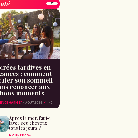
uté
irées tardives en
cances : comment
caler son sommeil
ans renoncer aux
bons moments
ENCE GARNIER
4 AOÛT 2026
11:40
Après la mer, faut-il
laver ses cheveux
tous les jours ?
MYLÈNE DORA