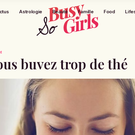
ctus
Astrologie
Beauté
Famille
Food
Life
HÉ
ous buvez trop de thé