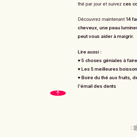
thé par jour et suivez
ces co
Découvrez maintenant
14 f
cheveux, une peau lumineu
peut vous aider à maigrir
.
Lire aussi :
♥
5 choses géniales à fair
♥
Les 5 meilleures boisso
♥
Boire du thé aux fruits, 
l'émail des dents