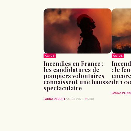
ACTUS
ACTUS
Incendies en France :
Incend
les candidatures de
: le fe
pompiers volontaires
encore
connaissent une hausse
de 1 0
spectaculaire
LAURA PERR
LAURA PERRET
7 AOÛT 2026
15:30