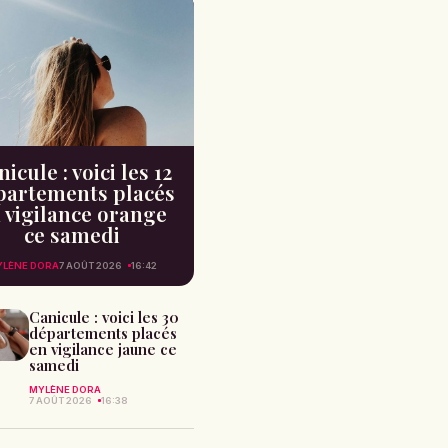
icule : voici les 12
partements placés
 vigilance orange
ce samedi
YLÈNE DORA
7 AOÛT 2026
16:42
Canicule : voici les 30
départements placés
en vigilance jaune ce
samedi
MYLÈNE DORA
7 AOÛT 2026
16:38