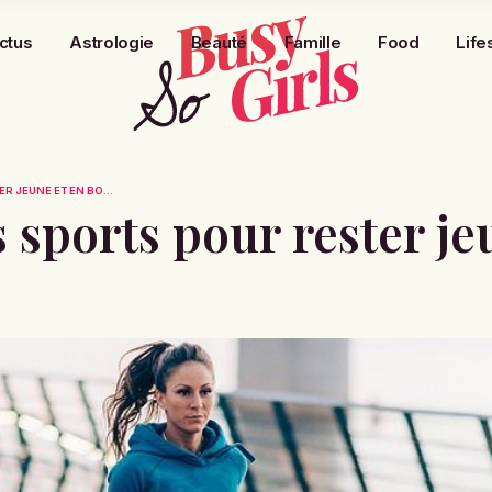
ctus
Astrologie
Beauté
Famille
Food
Life
R JEUNE ET EN BO...
s sports pour rester je