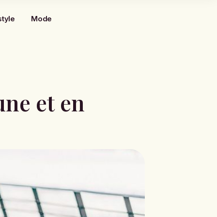
style
Mode
une et en