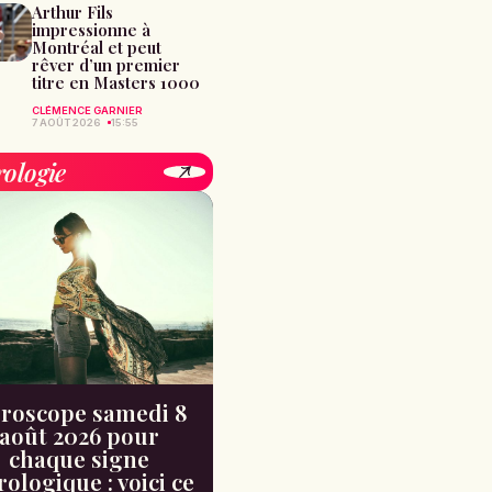
Arthur Fils
impressionne à
Montréal et peut
rêver d’un premier
titre en Masters 1000
CLÉMENCE GARNIER
7 AOÛT 2026
15:55
rologie
roscope samedi 8
août 2026 pour
chaque signe
rologique : voici ce