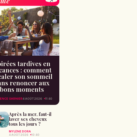
uté
irées tardives en
cances : comment
caler son sommeil
ans renoncer aux
bons moments
ENCE GARNIER
4 AOÛT 2026
11:40
Après la mer, faut-il
laver ses cheveux
tous les jours ?
MYLÈNE DORA
4 AOÛT 2026
10:40