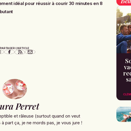
Bea
ent idéal pour réussir à courir 30 minutes en 8
butant
PARTAGER L'ARTICLE
So
va
re
s
CLÉM
ura Perret
ptible et râleuse (surtout quand on veut
à part ça, je ne mords pas, je vous jure !