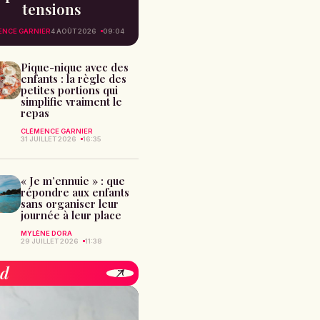
tensions
ENCE GARNIER
4 AOÛT 2026
09:04
Pique-nique avec des
enfants : la règle des
petites portions qui
simplifie vraiment le
repas
CLÉMENCE GARNIER
31 JUILLET 2026
16:35
« Je m’ennuie » : que
répondre aux enfants
sans organiser leur
journée à leur place
MYLÈNE DORA
29 JUILLET 2026
11:38
od