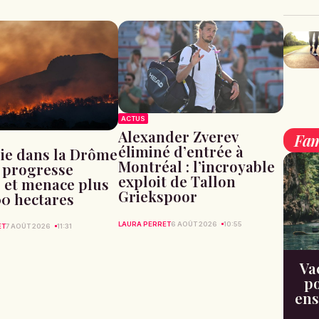
ACTUS
Alexander Zverev
Fam
éliminé d’entrée à
ie dans la Drôme
Montréal : l’incroyable
u progresse
exploit de Tallon
 et menace plus
Griekspoor
00 hectares
LAURA PERRET
6 AOÛT 2026
10:55
ET
7 AOÛT 2026
11:31
Va
po
ens