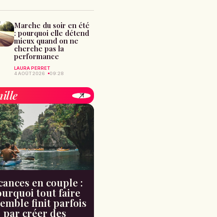
Marche du soir en été
: pourquoi elle détend
mieux quand on ne
cherche pas la
performance
LAURA PERRET
4 AOÛT 2026
09:28
ille
cances en couple :
urquoi tout faire
emble finit parfois
par créer des