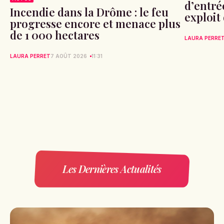
d’entré
Incendie dans la Drôme : le feu
exploit
progresse encore et menace plus
de 1 000 hectares
LAURA PERRE
LAURA PERRET
7 AOÛT 2026
11:31
Les Dernières Actualités