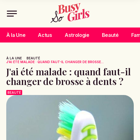
À la Une
Actus
Astrologie
Beauté
Fam
À LA UNE
BEAUTÉ
J'AI ÉTÉ MALADE : QUAND FAUT-IL CHANGER DE BROSSE...
J'ai été malade : quand faut-il
changer de brosse à dents ?
BEAUTÉ