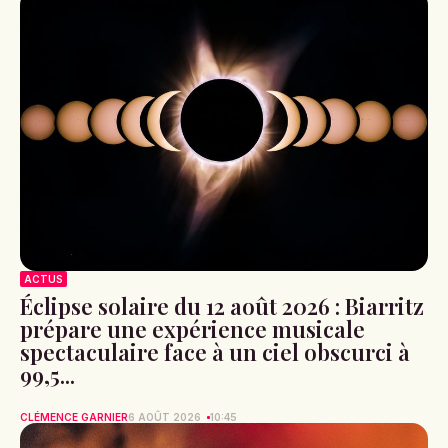
ACTUS
Éclipse solaire du 12 août 2026 : Biarritz
prépare une expérience musicale
spectaculaire face à un ciel obscurci à
99,5...
CLÉMENCE GARNIER
6 AOÛT 2026
10:45