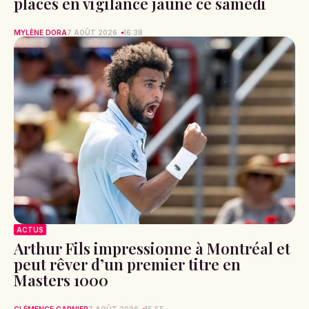
placés en vigilance jaune ce samedi
MYLÈNE DORA
7 AOÛT 2026
16:38
ACTUS
Arthur Fils impressionne à Montréal et
peut rêver d’un premier titre en
Masters 1000
CLÉMENCE GARNIER
7 AOÛT 2026
15:55