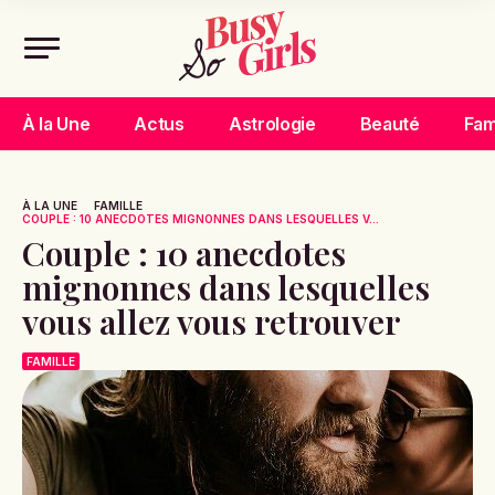
À la Une
Actus
Astrologie
Beauté
Fam
À LA UNE
FAMILLE
COUPLE : 10 ANECDOTES MIGNONNES DANS LESQUELLES V...
Couple : 10 anecdotes
mignonnes dans lesquelles
vous allez vous retrouver
FAMILLE