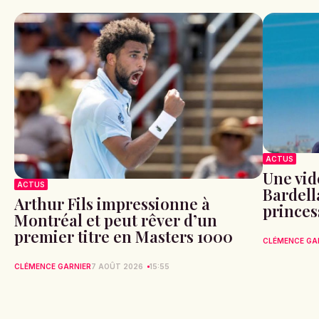
ACTUS
Une vid
ACTUS
Bardell
Arthur Fils impressionne à
princes
Montréal et peut rêver d’un
premier titre en Masters 1000
CLÉMENCE GA
CLÉMENCE GARNIER
7 AOÛT 2026
15:55