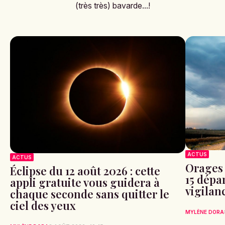
(très très) bavarde...!
ACTUS
ACTUS
Orages 
Éclipse du 12 août 2026 : cette
15 dépa
appli gratuite vous guidera à
vigilan
chaque seconde sans quitter le
ciel des yeux
MYLÈNE DORA