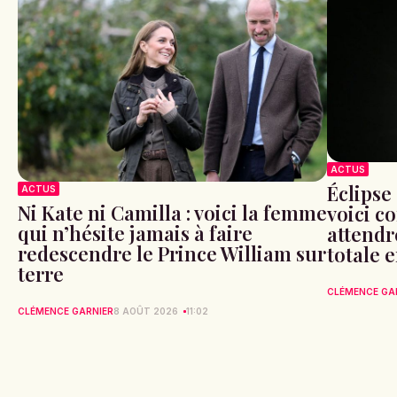
ACTUS
Éclipse 
ACTUS
Ni Kate ni Camilla : voici la femme
voici c
qui n’hésite jamais à faire
attendr
redescendre le Prince William sur
totale 
terre
CLÉMENCE GA
CLÉMENCE GARNIER
8 AOÛT 2026
11:02