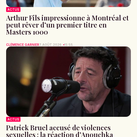
ACTUS
Arthur Fils impressionne à Montréal et
peut rêver d’un premier titre en
Masters 1000
CLÉMENCE GARNIER
7 AOÛT 2026
15:55
ACTUS
Patrick Bruel accusé de violences
sexuelles : la réaction d’Anouchka