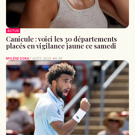
ACTUS
Canicule : voici les 30 départements
placés en vigilance jaune ce samedi
MYLÈNE DORA
7 AOÛT 2026
16:38