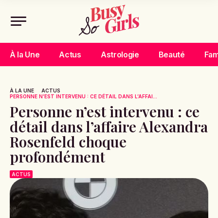
À la Une
Actus
Astrologie
Beauté
Fam
À LA UNE
ACTUS
PERSONNE N’EST INTERVENU : CE DÉTAIL DANS L’AFFAI...
Personne n’est intervenu : ce
détail dans l’affaire Alexandra
Rosenfeld choque
profondément
ACTUS