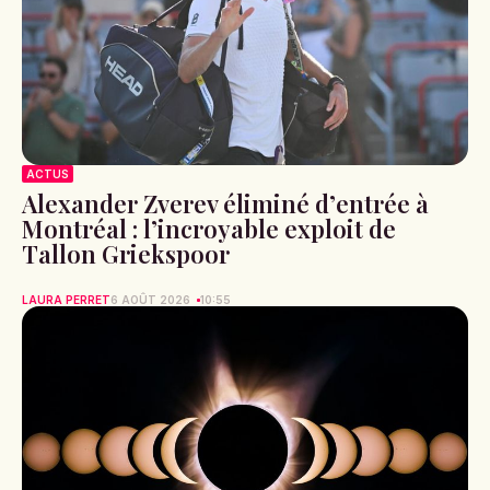
ACTUS
Alexander Zverev éliminé d’entrée à
Montréal : l’incroyable exploit de
Tallon Griekspoor
LAURA PERRET
6 AOÛT 2026
10:55