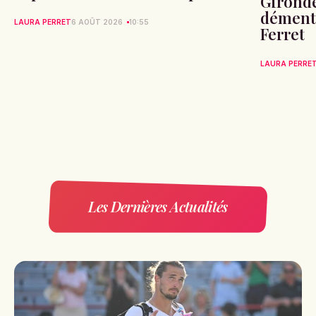
Gironde
démente
LAURA PERRET
6 AOÛT 2026
10:55
Ferret
LAURA PERRE
Les Dernières Actualités