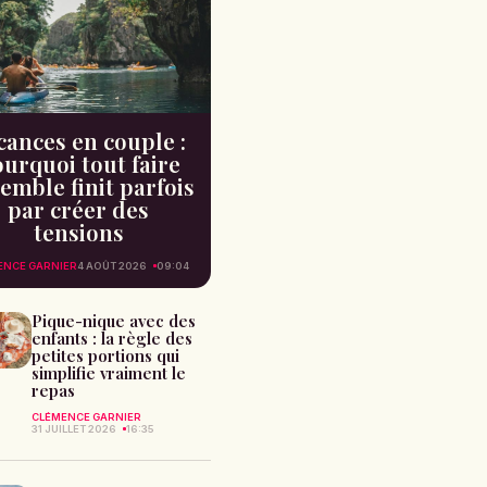
cances en couple :
urquoi tout faire
emble finit parfois
par créer des
tensions
ENCE GARNIER
4 AOÛT 2026
09:04
Pique-nique avec des
enfants : la règle des
petites portions qui
simplifie vraiment le
repas
CLÉMENCE GARNIER
31 JUILLET 2026
16:35