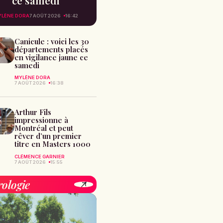
ce samedi
YLÈNE DORA
7 AOÛT 2026
16:42
Canicule : voici les 30
départements placés
en vigilance jaune ce
samedi
MYLÈNE DORA
7 AOÛT 2026
16:38
Arthur Fils
impressionne à
Montréal et peut
rêver d’un premier
titre en Masters 1000
CLÉMENCE GARNIER
7 AOÛT 2026
15:55
rologie