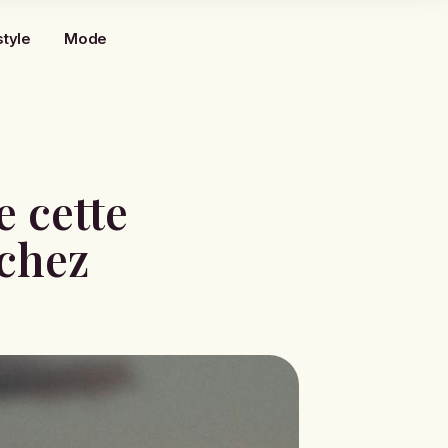
style
Mode
e cette
 chez