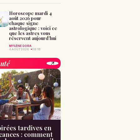
Horoscope mardi 4
août 2026 pour
chaque signe
astrologique : voici ce
que les astres vous
réservent aujourd’hui
MYLÈNE DORA
4 AOÛT 2026
08:18
uté
irées tardives en
cances : comment