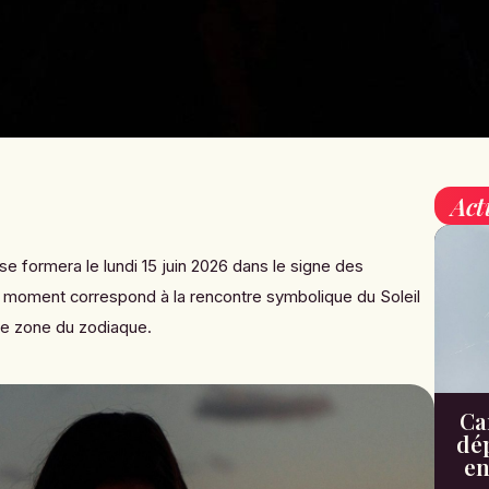
Act
se formera le lundi 15 juin 2026 dans le signe des
ce moment correspond à la rencontre symbolique du Soleil
e zone du zodiaque.
Can
dé
en