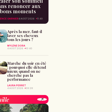
caler son sommeil
ans renoncer aux
bons moments
ENCE GARNIER
4 AOÛT 2026
11:40
Après la mer, faut-il
laver ses cheveux
tous les jours ?
MYLÈNE DORA
4 AOÛT 2026
10:40
Marche du soir en été
: pourquoi elle détend
mieux quand on ne
cherche pas la
performance
LAURA PERRET
4 AOÛT 2026
09:28
ille