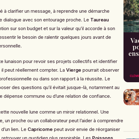
é à clarifier un message, à reprendre une démarche
 le dialogue avec son entourage proche. Le
Taureau
tion sur son budget et sur la valeur qu’il accorde à son
essentir le besoin de ralentir quelques jours avant de
Va
po
ersonnelle.
ens
e lunaison pour revoir ses projets collectifs et identifier
 il peut réellement compter. La
Vierge
pourrait observer
CLÉM
rofessionnelle ou dans son rapport à la réussite. Le
poser des questions qu’il évitait jusque-là, notamment au
ne dépense commune ou d’une relation de confiance.
cette nouvelle lune comme un miroir relationnel. Une
e, un proche ou un collaborateur peut l’aider à comprendre
 d’un lien. Le
Capricorne
peut avoir envie de réorganiser
retrouver un quotidien plus respirable. Les
Poissons
,