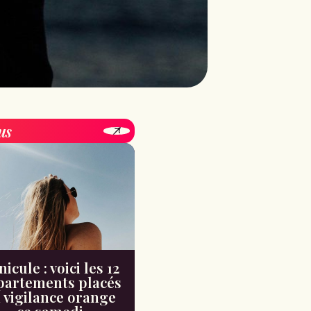
us
icule : voici les 12
partements placés
 vigilance orange