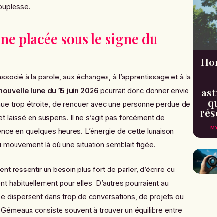
ouplesse.
ne placée sous le signe du
Hor
ocié à la parole, aux échanges, à l’apprentissage et à la
ast
nouvelle lune du 15 juin 2026
pourrait donc donner envie
qu
enue trop étroite, de renouer avec une personne perdue de
rés
t laissé en suspens. Il ne s’agit pas forcément de
MY
ence en quelques heures. L’énergie de cette lunaison
du mouvement là où une situation semblait figée.
t ressentir un besoin plus fort de parler, d’écrire ou
nt habituellement pour elles. D’autres pourraient au
 se dispersent dans trop de conversations, de projets ou
es Gémeaux consiste souvent à trouver un équilibre entre