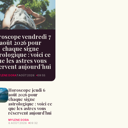
oscope vendredi 7
août 2026 pour
chaque signe
rologique : voici ce
e les astres vous
ervent aujourd’hui
LÈNE DORA
7 AOÛT 2026
09:55
Horoscope jeudi 6
août 2026 pour
chaque signe
astrologique : voici ce
que les astres vous
réservent aujourd’hui
MYLÈNE DORA
6 AOÛT 2026
09:32