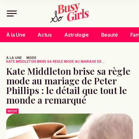
À la Une
Actus
Astrologie
Beauté
Fam
À LA UNE
MODE
KATE MIDDLETON BRISE SA RÈGLE MODE AU MARIAGE DE ...
Kate Middleton brise sa règle
mode au mariage de Peter
Phillips : le détail que tout le
monde a remarqué
MODE