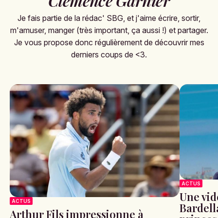
Clémence Garnier
Je fais partie de la rédac' SBG, et j'aime écrire, sortir,
m'amuser, manger (très important, ça aussi !) et partager.
Je vous propose donc régulièrement de découvrir mes
derniers coups de <3.
ACTUS
Une vid
ACTUS
Bardell
Arthur Fils impressionne à