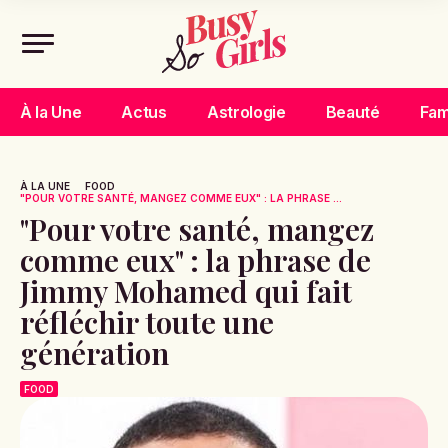
À la Une
Actus
Astrologie
Beauté
Fam
À LA UNE
FOOD
"POUR VOTRE SANTÉ, MANGEZ COMME EUX" : LA PHRASE ...
"Pour votre santé, mangez
comme eux" : la phrase de
Jimmy Mohamed qui fait
réfléchir toute une
génération
FOOD