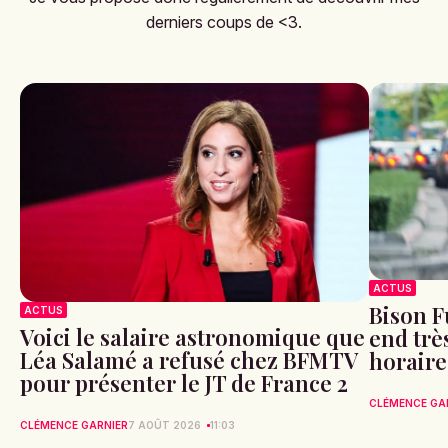
derniers coups de <3.
ACTUS
Bison F
ACTUS
Voici le salaire astronomique que
end très
Léa Salamé a refusé chez BFMTV
horaire
pour présenter le JT de France 2
CLÉMENCE GA
CLÉMENCE GARNIER
7 AOÛT 2026
11:03