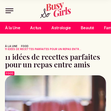
À la Une
Actus
Astrologie
Beauté
Fam
À LA UNE
FOOD
11 IDÉES DE RECETTES PARFAITES POUR UN REPAS ENTR...
11 idées de recettes parfaites
pour un repas entre amis
FOOD