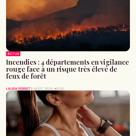
ACTUS
Incendies : 4 départements en vigilance
rouge face à un risque très élevé de
feux de forêt
LAURA PERRET
6 AOÛT 2026
10:02