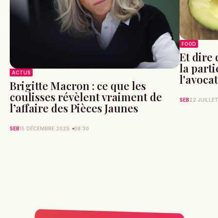
FOOD
Et dire
la parti
ACTUS
l'avoca
Brigitte Macron : ce que les
coulisses révèlent vraiment de
SEB
22 JUILLE
l’affaire des Pièces Jaunes
SEB
15 DÉCEMBRE 2025
08:30