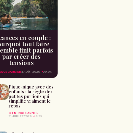
cances en couple :
urquoi tout faire
emble finit parfois
par créer des
tensions
ENCE GARNIER
4 AOÛT 2026
09:04
Pique-nique avec des
enfants : la règle des
petites portions qui
simplifie vraiment le
repas
CLÉMENCE GARNIER
31 JUILLET 2026
16:35