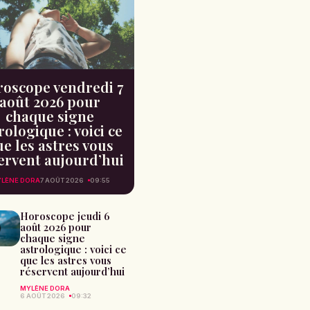
oscope vendredi 7
août 2026 pour
chaque signe
rologique : voici ce
e les astres vous
ervent aujourd’hui
LÈNE DORA
7 AOÛT 2026
09:55
Horoscope jeudi 6
août 2026 pour
chaque signe
astrologique : voici ce
que les astres vous
réservent aujourd’hui
MYLÈNE DORA
6 AOÛT 2026
09:32