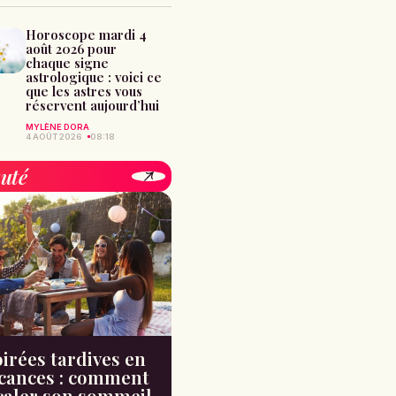
Horoscope mardi 4
août 2026 pour
chaque signe
astrologique : voici ce
que les astres vous
réservent aujourd’hui
MYLÈNE DORA
4 AOÛT 2026
08:18
uté
irées tardives en
cances : comment
caler son sommeil