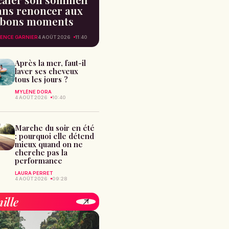
ans renoncer aux
bons moments
ENCE GARNIER
4 AOÛT 2026
11:40
Après la mer, faut-il
laver ses cheveux
tous les jours ?
MYLÈNE DORA
4 AOÛT 2026
10:40
Marche du soir en été
: pourquoi elle détend
mieux quand on ne
cherche pas la
performance
LAURA PERRET
4 AOÛT 2026
09:28
ille