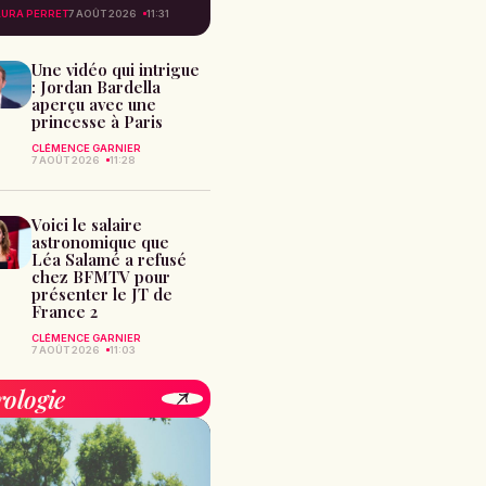
AURA PERRET
7 AOÛT 2026
11:31
Une vidéo qui intrigue
: Jordan Bardella
aperçu avec une
princesse à Paris
CLÉMENCE GARNIER
7 AOÛT 2026
11:28
Voici le salaire
astronomique que
Léa Salamé a refusé
chez BFMTV pour
présenter le JT de
France 2
CLÉMENCE GARNIER
7 AOÛT 2026
11:03
rologie