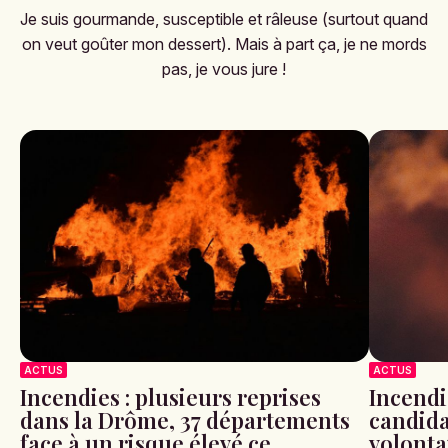
Je suis gourmande, susceptible et râleuse (surtout quand
on veut goûter mon dessert). Mais à part ça, je ne mords
pas, je vous jure !
ACTUS
ACTUS
Incendies : plusieurs reprises
Incendi
dans la Drôme, 37 départements
candida
face à un risque élevé ce
volonta