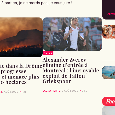
à part ça, je ne mords pas, je vous jure !
CLÉM
ACTUS
Alexander Zverev
éliminé d’entrée à
ie dans la Drôme
Montréal : l’incroyable
u progresse
exploit de Tallon
 et menace plus
Griekspoor
00 hectares
LAURA PERRET
6 AOÛT 2026
10:55
ET
7 AOÛT 2026
11:31
Fo