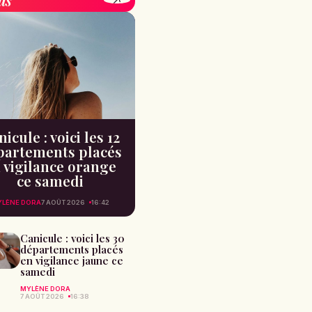
icule : voici les 12
partements placés
 vigilance orange
ce samedi
YLÈNE DORA
7 AOÛT 2026
16:42
Canicule : voici les 30
départements placés
en vigilance jaune ce
samedi
MYLÈNE DORA
7 AOÛT 2026
16:38