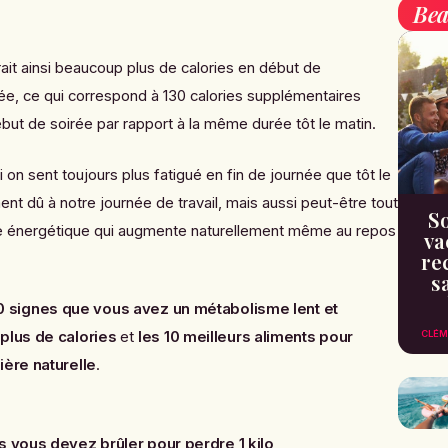
Bea
it ainsi beaucoup plus de calories en début de
ée, ce qui correspond à 130 calories supplémentaires
ébut de soirée par rapport à la même durée tôt le matin.
 on sent toujours plus fatigué en fin de journée que tôt le
nt dû à notre journée de travail, mais aussi peut-être tout
So
e énergétique qui augmente naturellement même au repos
va
re
s
10 signes que vous avez un métabolisme lent et
plus de calories
et
les 10 meilleurs aliments pour
CLÉM
ière naturelle
.
s vous devez brûler pour perdre 1 kilo