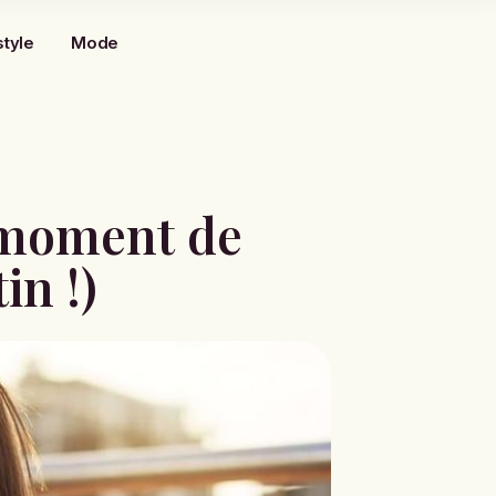
style
Mode
e moment de
in !)