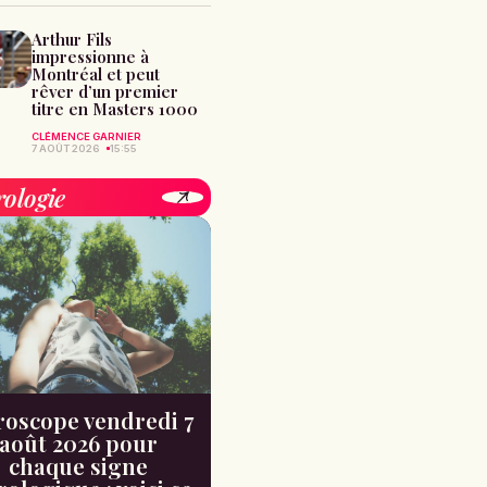
Arthur Fils
impressionne à
Montréal et peut
rêver d’un premier
titre en Masters 1000
CLÉMENCE GARNIER
7 AOÛT 2026
15:55
rologie
oscope vendredi 7
août 2026 pour
chaque signe