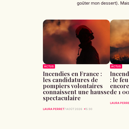
goûter mon dessert). Mais 
ACTUS
ACTUS
Incendies en France :
Incend
les candidatures de
: le fe
pompiers volontaires
encore
connaissent une hausse
de 1 0
spectaculaire
LAURA PERR
LAURA PERRET
7 AOÛT 2026
15:30