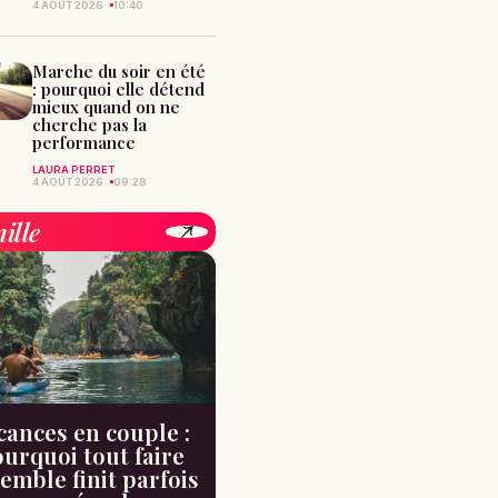
4 AOÛT 2026
10:40
Marche du soir en été
: pourquoi elle détend
mieux quand on ne
cherche pas la
performance
LAURA PERRET
4 AOÛT 2026
09:28
ille
cances en couple :
urquoi tout faire
emble finit parfois