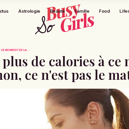
ctus
Astrologie
Beauté
Famille
Food
Life
 CE MOMENT DE LA...
 plus de calories à c
non, ce n'est pas le mat