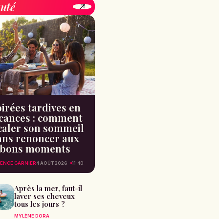
uté
irées tardives en
cances : comment
caler son sommeil
ans renoncer aux
bons moments
ENCE GARNIER
4 AOÛT 2026
11:40
Après la mer, faut-il
laver ses cheveux
tous les jours ?
MYLÈNE DORA