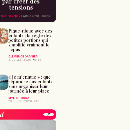
par créer des
tensions
ENCE GARNIER
4 AOÛT 2026
09:04
Pique-nique avec des
enfants : la règle des
petites portions qui
simplifie vraiment le
repas
CLÉMENCE GARNIER
31 JUILLET 2026
16:35
« Je m’ennuie » : que
répondre aux enfants
sans organiser leur
journée à leur place
MYLÈNE DORA
29 JUILLET 2026
11:38
od