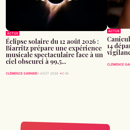
ACTUS
ACTUS
Canicule
Éclipse solaire du 12 août 2026 :
14 dépa
Biarritz prépare une expérience
vigilan
musicale spectaculaire face à un
ciel obscurci à 99,5...
CLÉMENCE GA
CLÉMENCE GARNIER
6 AOÛT 2026
10:45