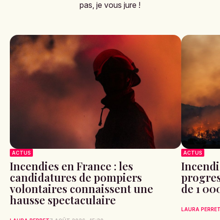
pas, je vous jure !
ACTUS
ACTUS
Incendies en France : les
Incendi
candidatures de pompiers
progres
volontaires connaissent une
de 1 00
hausse spectaculaire
LAURA PERRE