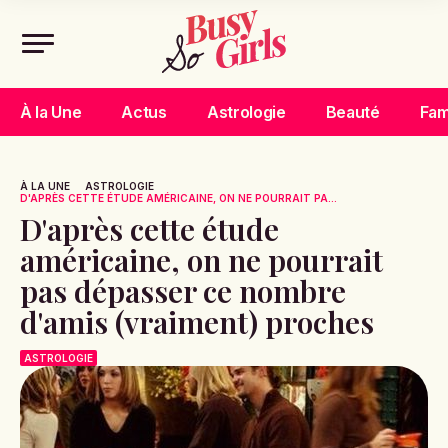
À la Une
Actus
Astrologie
Beauté
Fam
À LA UNE
ASTROLOGIE
D'APRÈS CETTE ÉTUDE AMÉRICAINE, ON NE POURRAIT PA...
D'après cette étude
américaine, on ne pourrait
pas dépasser ce nombre
d'amis (vraiment) proches
ASTROLOGIE