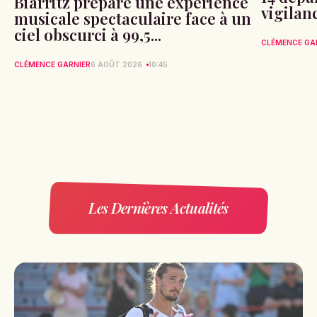
Biarritz prépare une expérience
vigilan
musicale spectaculaire face à un
ciel obscurci à 99,5...
CLÉMENCE GA
CLÉMENCE GARNIER
6 AOÛT 2026
10:45
Les Dernières Actualités