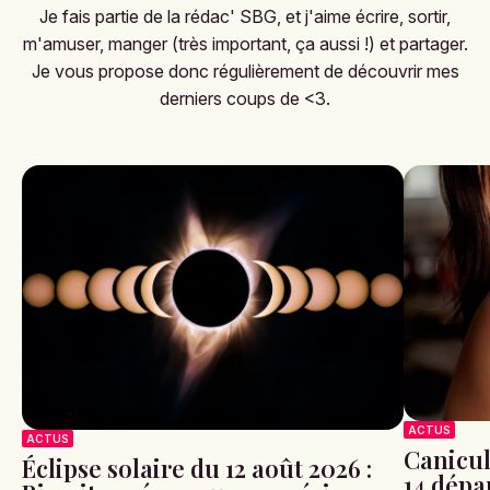
Je fais partie de la rédac' SBG, et j'aime écrire, sortir,
m'amuser, manger (très important, ça aussi !) et partager.
Je vous propose donc régulièrement de découvrir mes
derniers coups de <3.
ACTUS
ACTUS
Canicule
Éclipse solaire du 12 août 2026 :
14 dépa